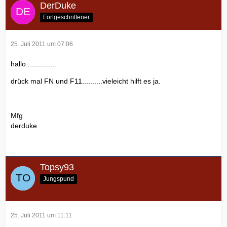
DerDuke
Fortgeschrittener
25. Juli 2011 um 07:06
hallo...............
drück mal FN und F11..........vieleicht hilft es ja.
Mfg
derduke
Topsy93
Jungspund
25. Juli 2011 um 11:11