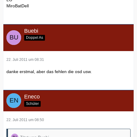
MiroBatDell
Buebi
Doppel As
22. Juli 2011 um 08:31
danke erstmal, aber das fehlen die osd usw.
Eneco
Schüler
22. Juli 2011 um 08:50