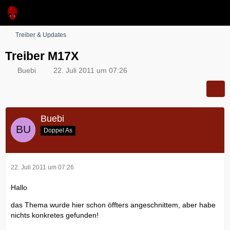
Treiber & Updates
Treiber M17X
Buebi
22. Juli 2011 um 07:26
Buebi
Doppel As
22. Juli 2011 um 07:26
Hallo
das Thema wurde hier schon öffters angeschnittem, aber habe
nichts konkretes gefunden!