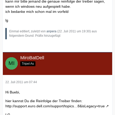
kann mir bitte jemand die genaue reinfolge der treiber sagen,
wenn ich windows neu aufgespielt habe.
ich bedanke mich schon mal im vorfeld
lg
Einmal editiert, zuletzt von
anpera
(
22. Juli 2011 um 19:30
) aus
folgendem Grund: Präfix hinzugefügt
MiroBatDell
Tripel As
22. Juli 2011 um 07:44
Hi Buebi,
hier kannst Du die Reinfolge der Treiber finden:
http://support.euro.dell.com/support/topics…8&isLegacy=true
LG