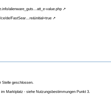
ce.info/alienware_guts…att_e-value.php
/ce/de/FastSear…re&initial=true
r Stelle geschlossen.
r im Marktplatz - siehe Nutzungsbestimmungen Punkt 3.