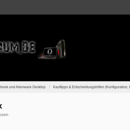
ebook und Alienware Desktop
Kauftipps & Entscheidungshilfen (Konfiguration, 
x
ssen