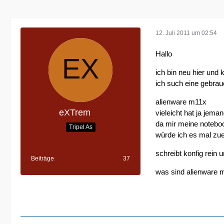
12. Juli 2011 um 02:54
Hallo
ich bin neu hier und
ich such eine gebrau
alienware m11x
eXTrem
vieleicht hat ja jem
da mir meine noteboo
Tripel As
würde ich es mal zue
schreibt konfig rein 
Beiträge
37
was sind alienware m