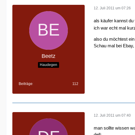
12. Juli 2011 um 07:26
als käufer kannst du 
ich war echt mal kur
also du möchtest ein
Schau mal bei Ebay,
Beetz
Haudegen
Beiträge
112
12. Juli 2011 um 07:40
man sollte wissen wa
dell: