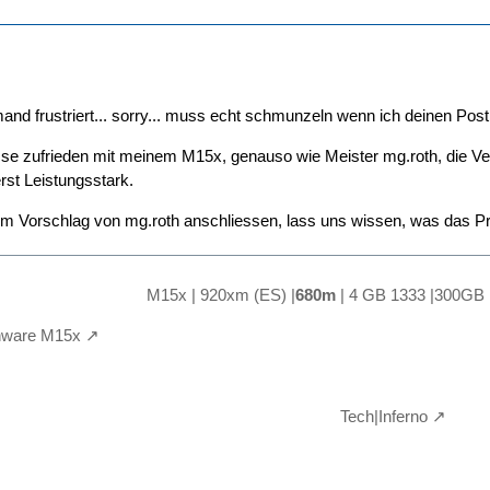
and frustriert... sorry... muss echt schmunzeln wenn ich deinen Post
e zufrieden mit meinem M15x, genauso wie Meister mg.roth, die Verar
rst Leistungsstark.
m Vorschlag von mg.roth anschliessen, lass uns wissen, was das Probl
M15x | 920xm (ES) |
680m
| 4 GB 1333 |300GB 
nware M15x
Tech|Inferno