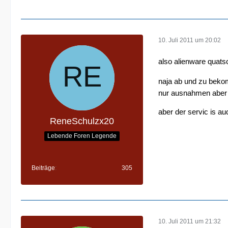
10. Juli 2011 um 20:02
also alienware quats
naja ab und zu beko
nur ausnahmen aber t
aber der servic is auc
ReneSchulzx20
Lebende Foren Legende
Beiträge
305
10. Juli 2011 um 21:32