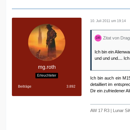
10. Juli 2011 um 19:14
Zitat von Dra
Ich bin ein Alienw
und und und.... I
mg.roth
Erleuchteter
Ich bin auch ein M1
detailliert im ents
Beiträge
3.892
Dir ein zufriedener A
AW 17 R3 | Lunar Si