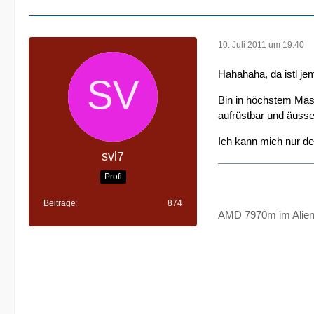
10. Juli 2011 um 19:40
Hahahaha, da istl jem
Bin in höchstem Mass
aufrüstbar und äusse
Ich kann mich nur de
svl7
Profi
Beiträge
874
AMD 7970m im Alie