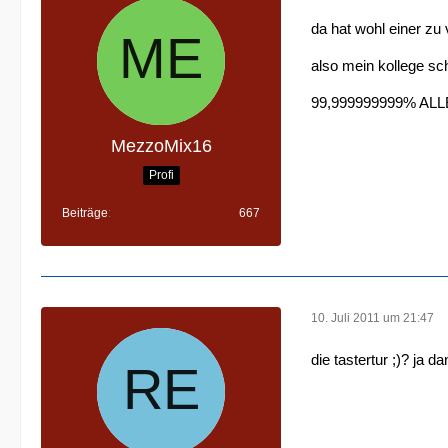
da hat wohl einer zu
also mein kollege sc
99,999999999% ALLER
MezzoMix16
Profi
Beiträge
667
10. Juli 2011 um 21:47
die tastertur ;)? ja d