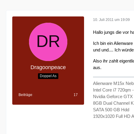
10. Juli 2011 um 19:09
Hallo jungs die vor h
Ich bin ein Alienwar
und und.... Ich würd
Also ihr zahlt eige
Dragoonpeace
aus.
Doppel As
Alienware M15x Neb
Intel Core i7 720qm 
Beiträge
17
Nvidia Geforce GTX 
8GB Dual Channel 
SATA 500 GB Hdd
1920x1020 Full HD A