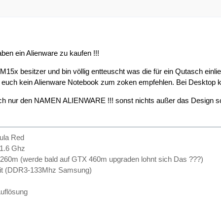
aben ein Alienware zu kaufen !!!
e M15x besitzer und bin völlig entteuscht was die für ein Qutasch ein
e euch kein Alienware Notebook zum zoken empfehlen. Bei Desktop kan
ntlich nur den NAMEN ALIENWARE !!! sonst nichts außer das Desig
ula Red
-1.6 Ghz
260m (werde bald auf GTX 460m upgraden lohnt sich Das ???)
Kit (DDR3-133Mhz Samsung)
uflösung