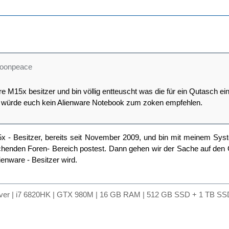
goonpeace
are M15x besitzer und bin völlig entteuscht was die für ein Qutasch e
ch würde euch kein Alienware Notebook zum zoken empfehlen.
5x - Besitzer, bereits seit November 2009, und bin mit meinem Sys
prechenden Foren- Bereich postest. Dann gehen wir der Sache auf d
lienware - Besitzer wird.
lver | i7 6820HK | GTX 980M | 16 GB RAM | 512 GB SSD + 1 TB SSD