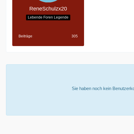
ReneSchulzx20
Lebende Foren Legende
Beiträge
305
Sie haben noch kein Benutzerko