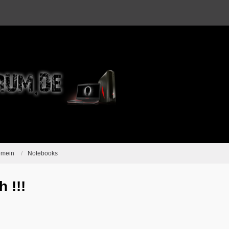
emein
Notebooks
 !!!