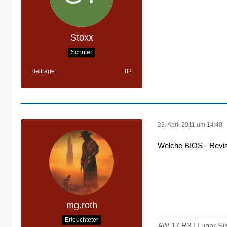
Stoxx
Schüler
Beiträge
82
23. April 2011 um 14:40
Welche BIOS - Revisi
mg.roth
Erleuchteter
AW 17 R3 | Lunar Si