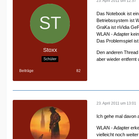
23. April 2011 um 12:57
Das Notebook ist ei
Betriebssystem ist W
GraKa ist nVidia G
WLAN - Adapter kein
Das Problemspiel ist 
Stoxx
Den anderen Thread h
aber wieder entfernt
Schüler
Beiträge
82
23. April 2011 um 13:01
Ich gehe mal davon 
WLAN - Adapter erke
vielleicht noch weiter