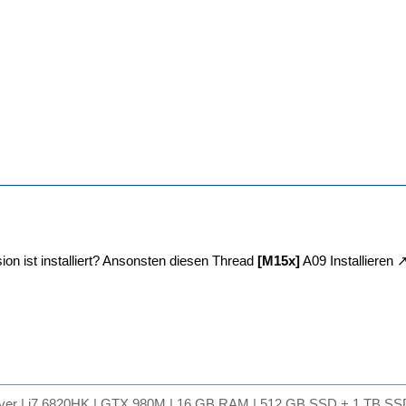
on ist installiert? Ansonsten diesen Thread
[M15x]
A09 Installieren
lver | i7 6820HK | GTX 980M | 16 GB RAM | 512 GB SSD + 1 TB SSD