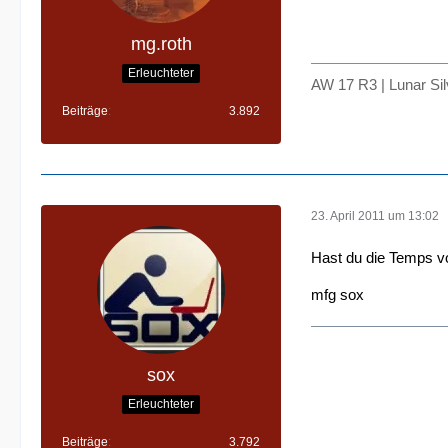
mg.roth
Erleuchteter
AW 17 R3 | Lunar Si
Beiträge
3.892
23. April 2011 um 13:02
Hast du die Temps 
mfg sox
sox
Erleuchteter
Beiträge
3.792