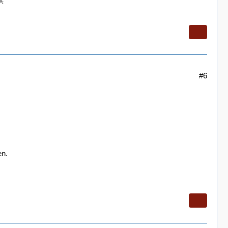
X
#6
en.