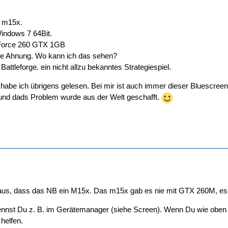
n m15x.
indows 7 64Bit.
eForce 260 GTX 1GB
e Ahnung. Wo kann ich das sehen?
Battleforge. ein nicht allzu bekanntes Strategiespiel.
abe ich übrigens gelesen. Bei mir ist auch immer dieser Bluescreen
 und dads Problem wurde aus der Welt geschafft.
aus, dass das NB ein M15x. Das m15x gab es nie mit GTX 260M, es s
nnst Du z. B. im Gerätemanager (siehe Screen). Wenn Du wie oben ge
 helfen.