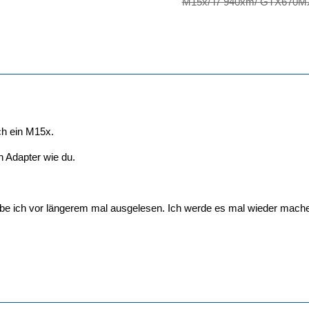
M15x/ i7 940xm/ GTX670M
ch ein M15x.
n Adapter wie du.
be ich vor längerem mal ausgelesen. Ich werde es mal wieder mach