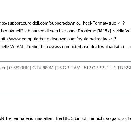
ttp://support.euro.dell.com/support/downlo…heckFormat=true
?
eiber aktuell? Ich nutzen diesen hier ohne Probleme
[M15x]
Nvidia Ve
l
http://www.computerbase.de/downloads/system/directx/
?
ktuelle WLAN - Treiber
http://www.computerbase.de/downloads/trei…ro
lver | i7 6820HK | GTX 980M | 16 GB RAM | 512 GB SSD + 1 TB SSD
Treiber habe ich installiert. Bei BIOS bin ich mir nicht so ganz siche