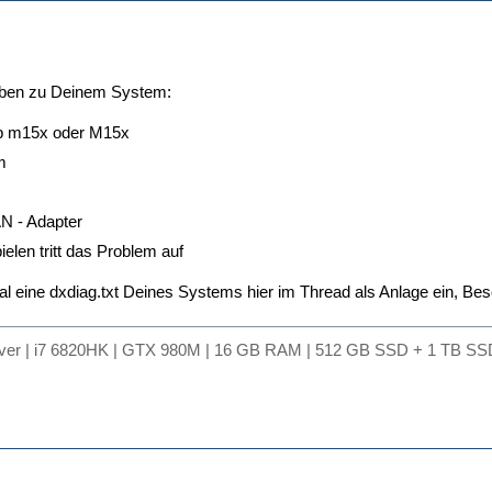
ngaben zu Deinem System:
p m15x oder M15x
m
N - Adapter
elen tritt das Problem auf
al eine dxdiag.txt Deines Systems hier im Thread als Anlage ein, Bes
lver | i7 6820HK | GTX 980M | 16 GB RAM | 512 GB SSD + 1 TB SSD