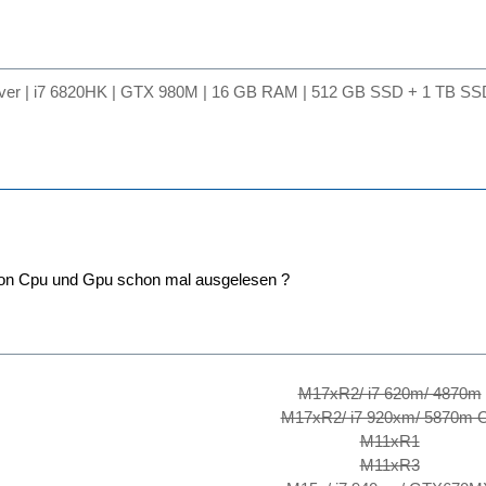
lver | i7 6820HK | GTX 980M | 16 GB RAM | 512 GB SSD + 1 TB SSD
von Cpu und Gpu schon mal ausgelesen ?
M17xR2/ i7 620m/ 4870m
M17xR2/ i7 920xm/ 5870m 
M11xR1
M11xR3