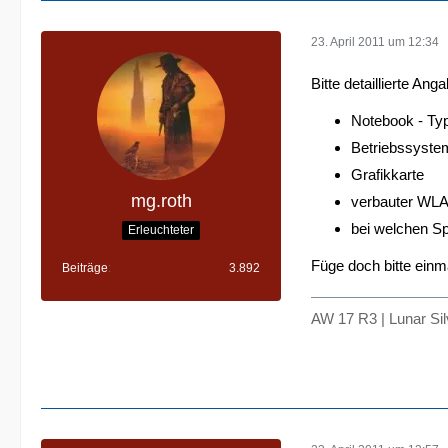
23. April 2011 um 12:34
Bitte detaillierte A
Notebook - Ty
Betriebssyste
Grafikkarte
mg.roth
verbauter WLA
bei welchen Spi
Erleuchteter
Füge doch bitte einm
Beiträge
3.892
AW 17 R3 | Lunar Si