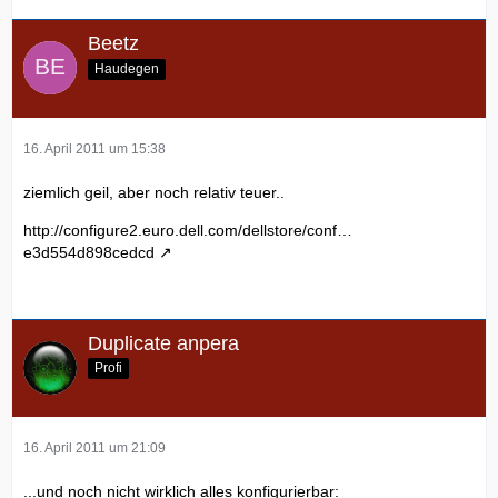
Beetz
Haudegen
16. April 2011 um 15:38
ziemlich geil, aber noch relativ teuer..
http://configure2.euro.dell.com/dellstore/conf…
e3d554d898cedcd
Duplicate anpera
Profi
16. April 2011 um 21:09
...und noch nicht wirklich alles konfigurierbar: