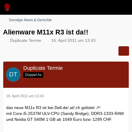
Sonstige News & Gerüchte
Alienware M11x R3 ist da!!
Duplicate Termie
16. April 2011 um 13:43
Duplicate Termie
Doppel As
16. April 2011 um 13:43
das neue M11x R3 ist bei Dell.de/.at/.ch
gelistet
!
mit Core i5-2537M ULV-CPU (Sandy Bridge), DDR3-1333-RAM
und Nvidia GT 540M 1 GB ab 1049 Euro bzw. 1299 CHF.