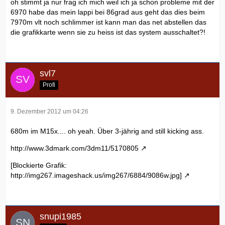
oh stimmt ja nur frag ich mich weil ich ja schon probleme mit der
6970 habe das mein lappi bei 86grad aus geht das dies beim
7970m vlt noch schlimmer ist kann man das net abstellen das
die grafikkarte wenn sie zu heiss ist das system ausschaltet?!
svl7
Profi
9. Dezember 2012 um 04:26
680m im M15x.... oh yeah. Über 3-jährig and still kicking ass.
http://www.3dmark.com/3dm11/5170805
[Blockierte Grafik:
http://img267.imageshack.us/img267/6884/9086w.jpg]
snupi1985