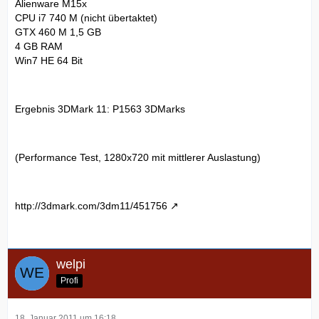
Alienware M15x
CPU i7 740 M (nicht übertaktet)
GTX 460 M 1,5 GB
4 GB RAM
Win7 HE 64 Bit
Ergebnis 3DMark 11: P1563 3DMarks
(Performance Test, 1280x720 mit mittlerer Auslastung)
http://3dmark.com/3dm11/451756
welpi
Profi
18. Januar 2011 um 16:18