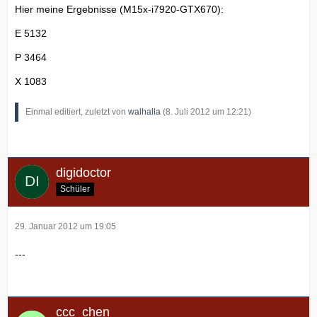
Hier meine Ergebnisse (M15x-i7920-GTX670):
E 5132
P 3464
X 1083
Einmal editiert, zuletzt von
walhalla
(
8. Juli 2012 um 12:21
)
digidoctor
Schüler
29. Januar 2012 um 19:05
---
ccc_chen