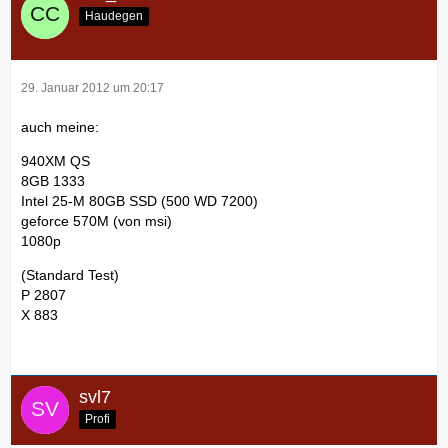
Haudegen
29. Januar 2012 um 20:17
auch meine:
940XM QS
8GB 1333
Intel 25-M 80GB SSD (500 WD 7200)
geforce 570M (von msi)
1080p
(Standard Test)
P 2807
X 883
svl7
Profi