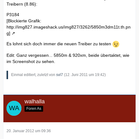
Treibern (8.86):
P3184
[Blockierte Grafik:
http://img827.imageshack.us/img827/3262/5850m3dm11t.th.pn
g]
Es lohnt sich doch immer die neuen Treiber zu testen
Edit: Ganz vergessen... 5850m & 920xm, beide übertaktet, wie
im Screenshot zu sehen.
Einmal editiert, zuletzt von
svl7
(
12. Juni 2011 um 19:42
)
walhalla
Foren As
20. Januar 2012 um 09:36