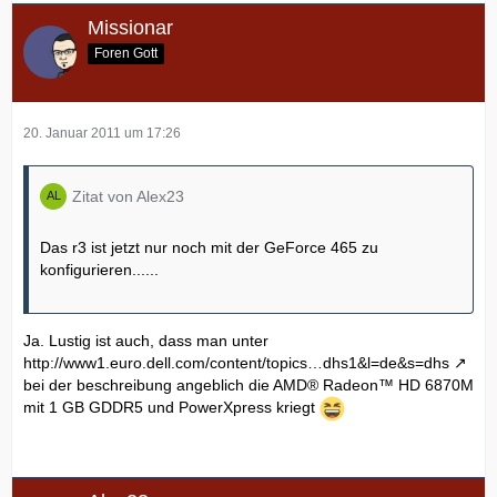
die ich von AW bezogen habe.
Missionar
LG Daino
Foren Gott
20. Januar 2011 um 17:26
Zitat von Alex23
Das r3 ist jetzt nur noch mit der GeForce 465 zu
konfigurieren......
Ja. Lustig ist auch, dass man unter
http://www1.euro.dell.com/content/topics…dhs1&l=de&s=dhs
bei der beschreibung angeblich die AMD® Radeon™ HD 6870M
mit 1 GB GDDR5 und PowerXpress kriegt