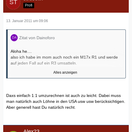
Profi
13. Januar 2011 um 09:06
Zitat von Dainoforo
Aloha he....
also ich habe im mom auch noch ein M17x R1 und werde
auf jeden Fall auf ein R3 umsatteln.
Alles anzeigen
Ich habe auch schon einige Informationen von Dell
bezüglich des R3 erhalten.
Daxs einfach 1:1 umzurechnen ist auch zu leicht. Dabei muss
Man sagte mir das ab Februar die ersten SLI / Cross
man natürlich auch Löhne in den USA usw usw berücksichtigen.
system zu Verführung stehen.
Aber generell hast Du natürlich recht.
Alex23
ABER was ich heute gesehen habe war an Dreistigkeit