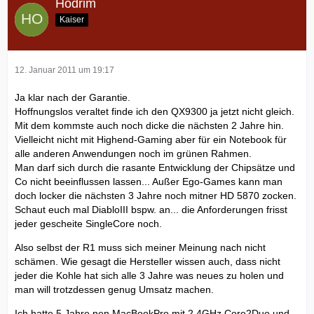
Hodrim
Kaiser
12. Januar 2011 um 19:17
Ja klar nach der Garantie.
Hoffnungslos veraltet finde ich den QX9300 ja jetzt nicht gleich.
Mit dem kommste auch noch dicke die nächsten 2 Jahre hin.
Vielleicht nicht mit Highend-Gaming aber für ein Notebook für
alle anderen Anwendungen noch im grünen Rahmen.
Man darf sich durch die rasante Entwicklung der Chipsätze und
Co nicht beeinflussen lassen... Außer Ego-Games kann man
doch locker die nächsten 3 Jahre noch mitner HD 5870 zocken.
Schaut euch mal DiabloIII bspw. an... die Anforderungen frisst
jeder gescheite SingleCore noch.
Also selbst der R1 muss sich meiner Meinung nach nicht
schämen. Wie gesagt die Hersteller wissen auch, dass nicht
jeder die Kohle hat sich alle 3 Jahre was neues zu holen und
man will trotzdessen genug Umsatz machen.
Ich hatte 5 Jahre nen MacBookPro mit 2,4GHz Core2Duo und