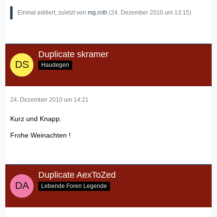
Einmal editiert, zuletzt von
mg.roth
(
24. Dezember 2010 um 13:15
)
Duplicate skramer
Haudegen
24. Dezember 2010 um 14:21
Kurz und Knapp.
Frohe Weinachten !
Duplicate AexToZed
Lebende Foren Legende