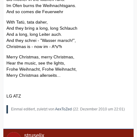
Im Ofen burns the Weihnachtsgans.
And so comes die Feuerwehr
With Tatü, tata daher,
And they bring a long, long Schlauch
And a long, long Leiter auch.
And they schrei - "Wasser marsch!",
Christmas is - now im - A*s*h
Merry Christmas, merry Christmas,
Hear the music, see the lights,
Frohe Weihnacht, Frohe Weihnacht,
Merry Christmas allerseits...
LG ATZ
Einmal editiert, zuletzt von
AexToZed
(
22. Dezember 2010 um 22:01
)
struselix