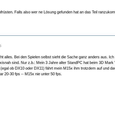
früsten. Falls also wer ne Lösung gefunden hat an das Teil ranzuk
6
t alles. Bei den Spielen selbst sieht die Sache ganz anders aus. Ic
xisnah sind. Nur z.b.: Mein 3 Jahre alter StandPC hat beim 3D Mark
n (egal ob DX10 oder DX11) fährt mein M15x ihm trotzdem auf und dav
 20-30 fps -- M15x nie unter 50 fps.