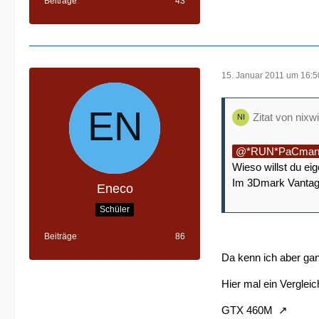
Beiträge
43
15. Januar 2011 um 16:5
Zitat von nixw
*RUN*PaCma
Wieso willst du ei
Im 3Dmark Vantage
Eneco
Schüler
Beiträge
86
Da kenn ich aber ga
Hier mal ein Vergleic
GTX 460M