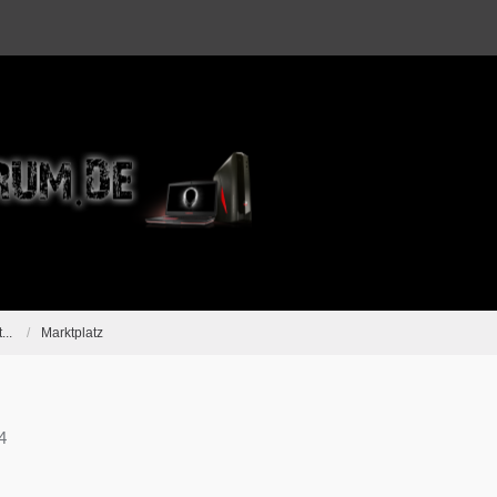
...
Marktplatz
4