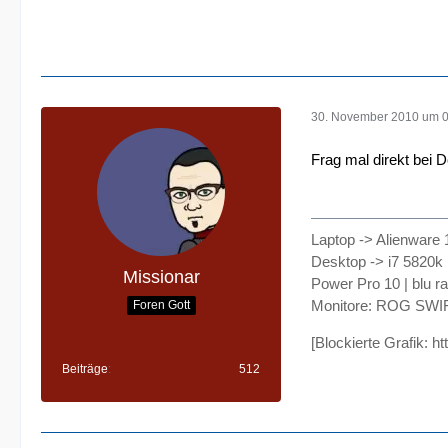
30. November 2010 um 
Frag mal direkt bei 
Laptop -> Alienware 
Desktop -> i7 5820k
Missionar
Power Pro 10 | blu r
Monitore: ROG SWI
Foren Gott
[Blockierte Grafik: h
Beiträge
512