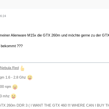
06:24
i meiner Alienware M15x die GTX 260m und möchte gerne zu der GTX
e bekommt ???
 Nebula Red
0qm 1.6 - 2.8 Ghz
200 rqm
33 mhz
 GTX 260m DDR 3 ( I WANT THE GTX 460 !!! WHERE CAN I BUY T