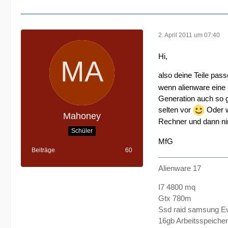
2. April 2011 um 07:40
Hi,
also deine Teile pas
wenn alienware eine 
Generation auch so g
selten vor
Oder we
Mahoney
Rechner und dann ni
Schüler
MfG
Beiträge
60
Alienware 17
I7 4800 mq
Gtx 780m
Ssd raid samsung E
16gb Arbeitsspeicher