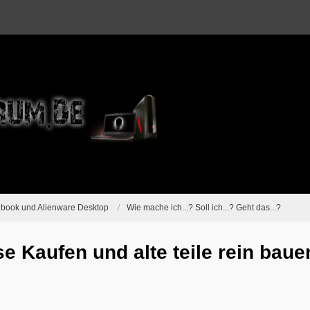
ebook und Alienware Desktop
Wie mache ich...? Soll ich...? Geht das...?
e Kaufen und alte teile rein baue