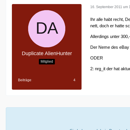
16. September 2011 um 
Ihr alle habt recht, 
nett, doch er hatte
Allerdings unter 300
Der Neme des eBay Hä
Duplicate AlienHunter
ODER
Mitglied
2: nrg_it der hat aktu
Beiträge
4