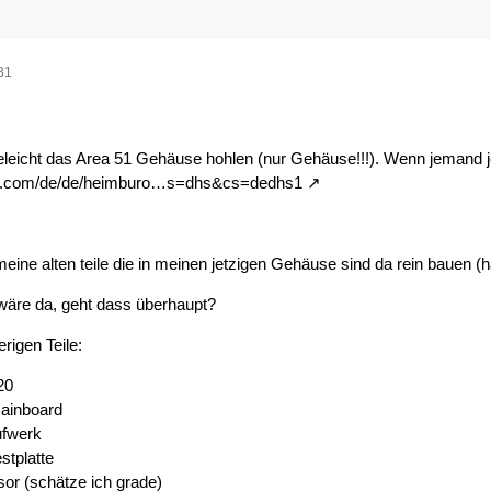
31
vieleicht das Area 51 Gehäuse hohlen (nur Gehäuse!!!). Wenn jemand j
ell.com/de/de/heimburo…s=dhs&cs=dedhs1
eine alten teile die in meinen jetzigen Gehäuse sind da rein bauen (ha
wäre da, geht dass überhaupt?
rigen Teile:
20
ainboard
ufwerk
tplatte
sor (schätze ich grade)