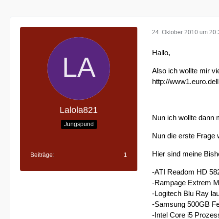
24. Oktober 2010 um 20:
Hallo,
Also ich wollte mir 
http://www1.euro.d
Lalola821
Nun ich wollte dann m
Jungspund
Nun die erste Frage 
Hier sind meine Bishe
Beiträge
1
-ATI Readom HD 58
-Rampage Extrem M
-Logitech Blu Ray la
-Samsung 500GB Fes
-Intel Core i5 Prozes