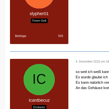
slypher01
Foren Gott
Beiträge
505
4. Dezember 2010 um 18
so weit ich weiß kan
Es wurde glaube ich b
Es kann natürlich ve
An das Gehäuse komms
Icantbecuz
Eroberer