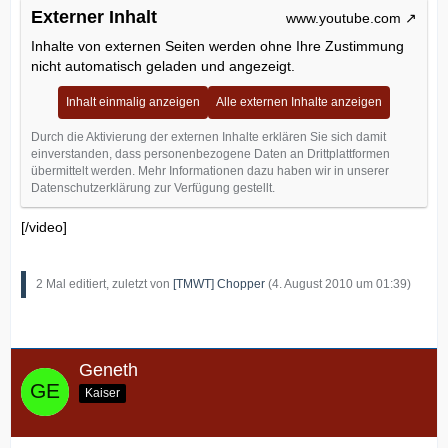
Externer Inhalt
www.youtube.com
Inhalte von externen Seiten werden ohne Ihre Zustimmung
nicht automatisch geladen und angezeigt.
Inhalt einmalig anzeigen
Alle externen Inhalte anzeigen
Durch die Aktivierung der externen Inhalte erklären Sie sich damit
einverstanden, dass personenbezogene Daten an Drittplattformen
übermittelt werden. Mehr Informationen dazu haben wir in unserer
Datenschutzerklärung zur Verfügung gestellt.
[/video]
2 Mal editiert, zuletzt von
[TMWT] Chopper
(
4. August 2010 um 01:39
)
Geneth
Kaiser