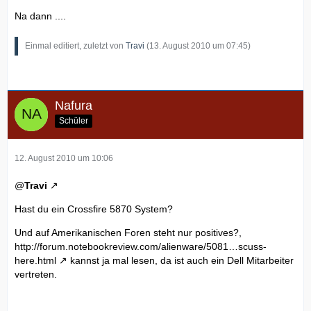
Na dann ....
Einmal editiert, zuletzt von
Travi
(
13. August 2010 um 07:45
)
Nafura
Schüler
12. August 2010 um 10:06
@
Travi
Hast du ein Crossfire 5870 System?
Und auf Amerikanischen Foren steht nur positives?,
http://forum.notebookreview.com/alienware/5081…scuss-
here.html
kannst ja mal lesen, da ist auch ein Dell Mitarbeiter
vertreten.