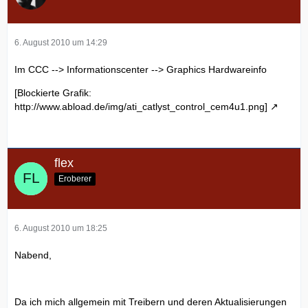
6. August 2010 um 14:29
Im CCC --> Informationscenter --> Graphics Hardwareinfo
[Blockierte Grafik:
http://www.abload.de/img/ati_catlyst_control_cem4u1.png]
flex
Eroberer
6. August 2010 um 18:25
Nabend,
Da ich mich allgemein mit Treibern und deren Aktualisierungen