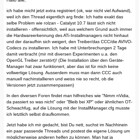
ich habe micht jetzt extra registriert (ok, war nicht viel Aufwand),
weil ich den Thread eigentlich arg finde: Ich hatte exakt das
selbe Problem wie rolzan - Catalyst 10.7 lässt sich nicht
installieren - offensichtlich, weil aus welchem Grund auch immer
die Hardwareerkennung des ATi-Installmanagers nicht hinhaut
und der daraufhin sich weigert, den Treiber/das CCC/die AVIVO-
Codecs zu installieren. Ich habe mit Unterbrechungen 2 Tage
damit verbracht (mir mit diversen Experimenten u.a. den
OpenGL Treiber zerstört)! (Die Installation über den Geräte-
Manager hat zwar funktionert, aber das ist für mich keine
vollwertige Lösung. Ausserdem muss man dann CCC auch
manuell nachinstallieren und weiss nie so recht, ob die
Versionen jetzt zusammenpassen)
In den diversen Foren findet man hilfreiches wie "Nimm nVidia,
da passiert so was nicht" oder "Bleib bei XP" oder ähnlichen OT-
Schwachfug, auf die Lösung mit der InstallManager.cfg musste
ich letztlich selbst draufkommen.
Jetzt habe ich mir gedacht, bist Du nett, suchst im Nachhinein
ein paar passende Threads und postest die eigene Lösung um
möglicherweise anderen helfen zu können. Man hat ja