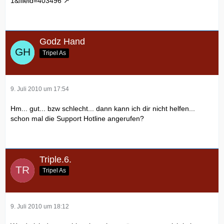
1&fileid=403496
Godz Hand
Tripel As
9. Juli 2010 um 17:54
Hm... gut... bzw schlecht... dann kann ich dir nicht helfen...
schon mal die Support Hotline angerufen?
Triple.6.
Tripel As
9. Juli 2010 um 18:12