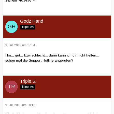
1&fileid=403496
Godz Hand
Tripel As
9. Juli 2010 um 17:54
Hm... gut... bzw schlecht... dann kann ich dir nicht helfen...
schon mal die Support Hotline angerufen?
Triple.6.
Tripel As
9. Juli 2010 um 18:12