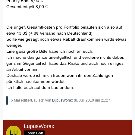
Priority Brief 8,00 €
Gesamtentgelt 8,00 €
Die ungef. Gesamtkosten pro Portfolio belaufen sich also auf
etwa 43,8$ (+ 8€ Versand nach Deutschland)
Sollte wie gesagt noch etwas Rabatt draufkommen wirds etwas
weniger.
Eine ganz große Bitte habe ich noch an euch.
Ich mache das ganze unentgeltlich und verdiene nichts dabei,
ganz im Gegenteil ich habe das Risiko und auch noch einiges
an Arbeit vor mir.
Deshalb würde ich mich freuen wenn ihr den Zahlungen
pünktlich nachkommen würdet.
Ich halte euch auf dem Laufendem.
5 Mal editiert, zuletzt von
LupusWorax
(
8. Juli 2010 um 21:27
)
LupusWorax
Foren Gott