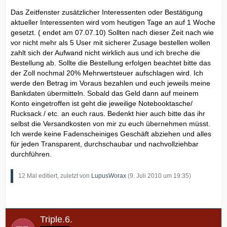
Das Zeitfenster zusätzlicher Interessenten oder Bestätigung
aktueller Interessenten wird vom heutigen Tage an auf 1 Woche
gesetzt. ( endet am 07.07.10) Sollten nach dieser Zeit nach wie
vor nicht mehr als 5 User mit sicherer Zusage bestellen wollen
zahlt sich der Aufwand nicht wirklich aus und ich breche die
Bestellung ab. Sollte die Bestellung erfolgen beachtet bitte das
der Zoll nochmal 20% Mehrwertsteuer aufschlagen wird. Ich
werde den Betrag im Voraus bezahlen und euch jeweils meine
Bankdaten übermitteln. Sobald das Geld dann auf meinem
Konto eingetroffen ist geht die jeweilige Notebooktasche/
Rucksack / etc. an euch raus. Bedenkt hier auch bitte das ihr
selbst die Versandkosten von mir zu euch übernehmen müsst.
Ich werde keine Fadenscheiniges Geschäft abziehen und alles
für jeden Transparent, durchschaubar und nachvollziehbar
durchführen.
12 Mal editiert, zuletzt von
LupusWorax
(
9. Juli 2010 um 19:35
)
Triple.6.