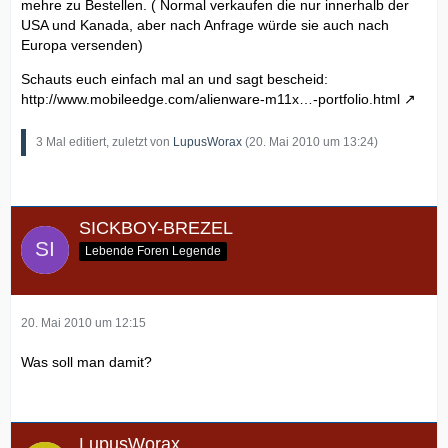
mehre zu Bestellen. ( Normal verkaufen die nur innerhalb der
USA und Kanada, aber nach Anfrage würde sie auch nach
Europa versenden)
Schauts euch einfach mal an und sagt bescheid:
http://www.mobileedge.com/alienware-m11x…-portfolio.html
3 Mal editiert, zuletzt von
LupusWorax
(
20. Mai 2010 um 13:24
)
SICKBOY-BREZEL
Lebende Foren Legende
20. Mai 2010 um 12:15
Was soll man damit?
LupusWorax