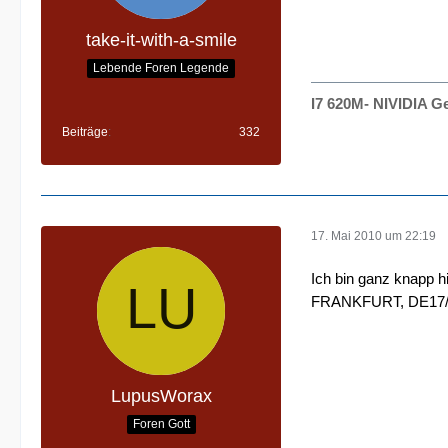
take-it-with-a-smile
Lebende Foren Legende
I7 620M- NIVIDIA 
Beiträge
332
17. Mai 2010 um 22:19
Ich bin ganz knapp hi
FRANKFURT, DE17
LupusWorax
Foren Gott