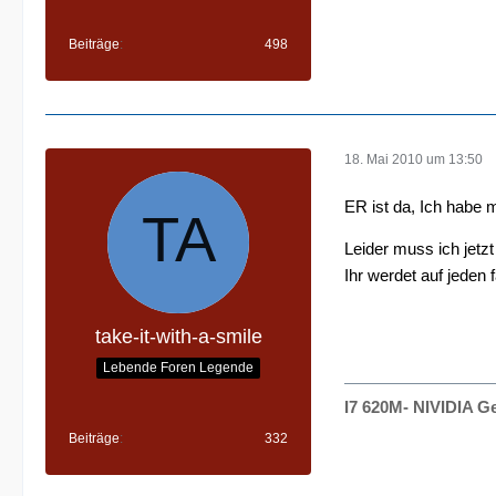
Beiträge
498
18. Mai 2010 um 13:50
ER ist da, Ich habe 
Leider muss ich jetz
Ihr werdet auf jeden 
take-it-with-a-smile
Lebende Foren Legende
I7 620M- NIVIDIA 
Beiträge
332