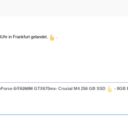
3Uhr in Frankfurt gelandet.
.
GeForce
GTX260M
GTX670mx- Crucial M4 256 GB SSD
- 8GB 