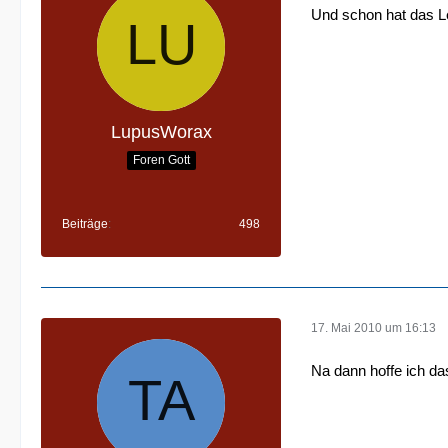
Und schon hat das L
LupusWorax
Foren Gott
Beiträge
498
17. Mai 2010 um 16:13
Na dann hoffe ich da