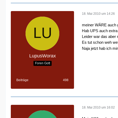
18. Mai 2010 um 14:26
meiner WÄRE auch gr
Hab UPS auch extra m
Leider war das aber
Es tut schon weh we
Naja jetzt hab ich m
LupusWorax
Foren Gott
Beiträge
498
18. Mai 2010 um 16:02