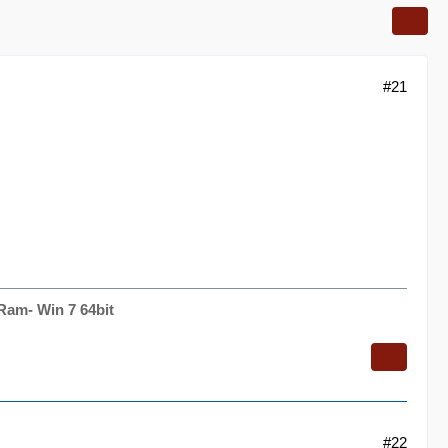
#21
Ram- Win 7 64bit
#22