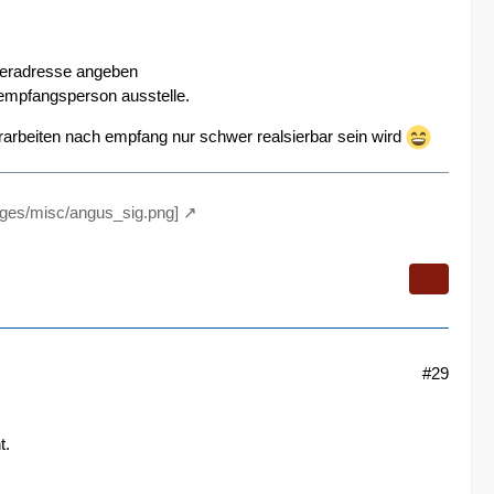
eferadresse angeben
e empfangsperson ausstelle.
terarbeiten nach empfang nur schwer realsierbar sein wird
ages/misc/angus_sig.png]
#29
t.