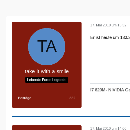
17. Mai 2010 um 13:32
Er ist heute um 13:0
take-it-with-a-smile
Lebende Foren Legende
I7 620M- NIVIDIA 
Beiträge
332
17. Mai 2010 um 14:06