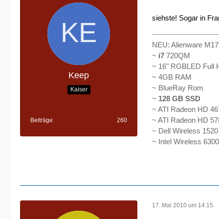
siehste! Sogar in Fra
NEU: Alienware M17x
~
i7
720QM
~ 16" RGBLED Full 
Keep
~ 4GB RAM
~ BlueRay Rom
Kaiser
~
128 GB SSD
~ ATI Radeon HD 46
~ ATI Radeon HD 57
Beiträge
260
~ Dell Wireless 1520
~ Intel Wireless 6300
17. Mai 2010 um 14:15