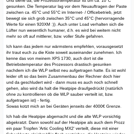
Und siehe da, die Prozessortemperatur ist um ca. 10°C
gesunken. Die Temperatur lag vor dem Neuauftragen der Paste
zwischen ca. 45°C und 55°C im Internet- / Officebetrieb, jetzt
bewegt sie sich grob zwischen 35°C und 45°C (hervorragende
Werte für einen 920XM :)). Auch unter Load verhalten sich die
Lüfter nun wesentlich humaner, d.h. es wird bei weitem nicht
mehr so oft auf mittlerer, bzw. voller Stufe gefahren.
Ich kann das jedem nur wärmstens empfehlen, vorausgesetzt
ihr traut euch zu die Kiste soweit auseinander zunehmen. Ich
kenne das von meinem XPS 1730, auch dort ist die
Betriebstemperatur des Prozessors drastisch gesunken
nachdem ich die WLP selbst neu aufgetragen hatte. Es ist wohl
leider oft so das beim Zusammenbau der Rechner doch hier
und da geschludert wird - dann muss es auch noch schnell
gehen, also wird da halt die Heatpipe draufgedrückt (natürlich
ohne zu kontrollieren ob die WLP sauber verteilt ist, bzw.
aufgetragen ist) - fertig.
Sowas kotzt mich an bei Geräten jenseits der 4000€ Grenze.
Ich hab die Heatpipe abgemacht und die alte WLP vorsichtig
abgekratzt. Dann sowohl auf der Heatpipe als auch dem Prozz
ein paar Tropfen 'Artic Cooling MX2' verteilt, diese mit einer