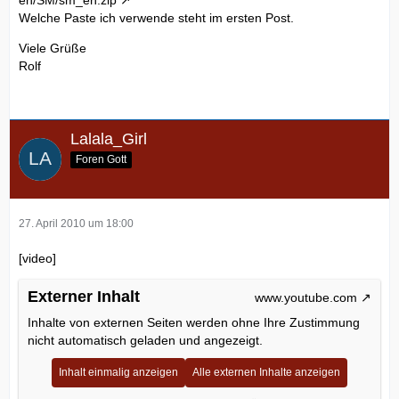
en/SM/sm_en.zip
Welche Paste ich verwende steht im ersten Post.
Viele Grüße
Rolf
Lalala_Girl
Foren Gott
27. April 2010 um 18:00
[video]
Externer Inhalt
www.youtube.com
Inhalte von externen Seiten werden ohne Ihre Zustimmung
nicht automatisch geladen und angezeigt.
Inhalt einmalig anzeigen
Alle externen Inhalte anzeigen