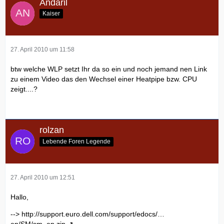
Andaril
Kaiser
27. April 2010 um 11:58
btw welche WLP setzt Ihr da so ein und noch jemand nen Link
zu einem Video das den Wechsel einer Heatpipe bzw. CPU
zeigt....?
rolzan
Lebende Foren Legende
27. April 2010 um 12:51
Hallo,
-->
http://support.euro.dell.com/support/edocs/…