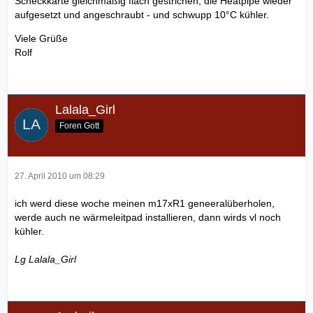
Scheckkarte gleichmäßig flach gestrichen, die Heatpipe wieder
aufgesetzt und angeschraubt - und schwupp 10°C kühler.
Viele Grüße
Rolf
Lalala_Girl
Foren Gott
27. April 2010 um 08:29
ich werd diese woche meinen m17xR1 geneeralüberholen,
werde auch ne wärmeleitpad installieren, dann wirds vl noch
kühler.
Lg Lalala_Girl