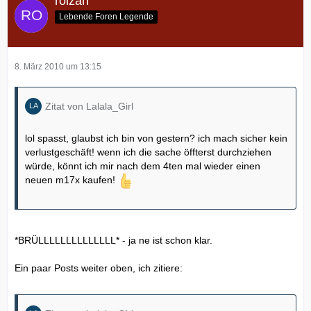
rolzan
hättest du genau gewußt was das M17x bietet oder nicht -
dann müsstest jetzt hier nicht rumjammern. Naja, jedenfalls
Lebende Foren Legende
Btw - das M17x (sowohl das R1 als auch das R2) gehört
wünsch ich dir ein schönes Verlustgeschäft bei Ebay mit
immer noch zur absoluten Cream of the Crop im
dem Notebook, dir gehörts meines Erachtens wirklich nicht
Notebookbereich.
anders.
8. März 2010 um 13:15
Viele Grüße
Rolf
Zitat von Lalala_Girl
lol spasst, glaubst ich bin von gestern? ich mach sicher kein
verlustgeschäft! wenn ich die sache öffterst durchziehen
würde, könnt ich mir nach dem 4ten mal wieder einen
neuen m17x kaufen!
*BRÜLLLLLLLLLLLLLL* - ja ne ist schon klar.
Ein paar Posts weiter oben, ich zitiere: