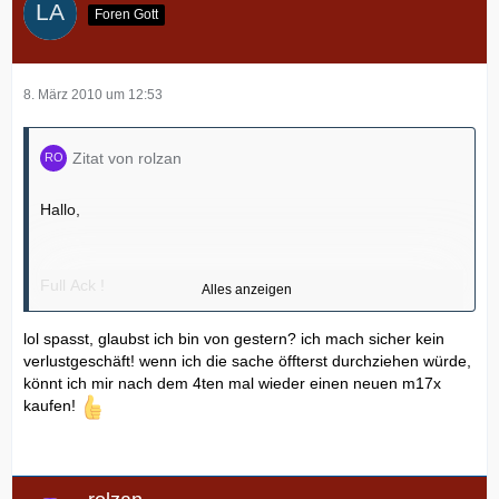
Foren Gott
8. März 2010 um 12:53
Zitat von rolzan
Hallo,
Full Ack !
Alles anzeigen
lol spasst, glaubst ich bin von gestern? ich mach sicher kein
verlustgeschäft! wenn ich die sache öffterst durchziehen würde,
könnt ich mir nach dem 4ten mal wieder einen neuen m17x
Natürlich weiß man im Vornherein was einen erwartet. Im
kaufen!
WWW finden sich haufenweise Testberichte, Reviews und
was weiß ich noch alles zum M17x. Wenn ne
Neuanschaffung ansteht informiert man sich vorher, hättest
dich zuvor ein bischen eingelesen und schlau gemacht