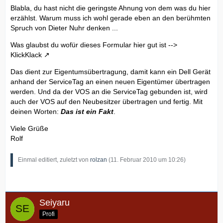
Blabla, du hast nicht die geringste Ahnung von dem was du hier
erzählst. Warum muss ich wohl gerade eben an den berühmten
Spruch von Dieter Nuhr denken ...
Was glaubst du wofür dieses Formular hier gut ist -->
KlickKlack
Das dient zur Eigentumsübertragung, damit kann ein Dell Gerät
anhand der ServiceTag an einen neuen Eigentümer übertragen
werden. Und da der VOS an die ServiceTag gebunden ist, wird
auch der VOS auf den Neubesitzer übertragen und fertig. Mit
deinen Worten:
Das ist ein Fakt
.
Viele Grüße
Rolf
Einmal editiert, zuletzt von
rolzan
(
11. Februar 2010 um 10:26
)
Seiyaru
Profi