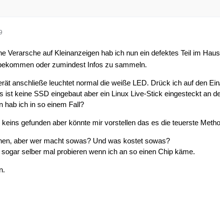
9
ine Verarsche auf Kleinanzeigen hab ich nun ein defektes Teil im Hau
 bekommen oder zumindest Infos zu sammeln.
ät anschließe leuchtet normal die weiße LED. Drück ich auf den Ein
s ist keine SSD eingebaut aber ein Linux Live-Stick eingesteckt an d
 hab ich in so einem Fall?
keins gefunden aber könnte mir vorstellen das es die teuerste Meth
hen, aber wer macht sowas? Und was kostet sowas?
 sogar selber mal probieren wenn ich an so einen Chip käme.
n.