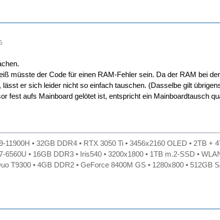
5
achen.
iß müsste der Code für einen RAM-Fehler sein. Da der RAM bei de
, lässt er sich leider nicht so einfach tauschen. (Dasselbe gilt übrigen
r fest aufs Mainboard gelötet ist, entspricht ein Mainboardtausch q
i9-11900H • 32GB DDR4 • RTX 3050 Ti • 3456x2160 OLED • 2TB + 4
i7-6560U • 16GB DDR3 • Iris540 • 3200x1800 • 1TB m.2-SSD • WLAN
uo T9300 • 4GB DDR2 • GeForce 8400M GS • 1280x800 • 512GB SA