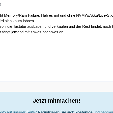
9
steht Memory/Ram Failure. Hab es mit und ohne NVMW/Akku/Live-Stick
ird sich kaum lohnen.
 wohl die Tastatur ausbauen und verkaufen und der Rest landet, noch 
cht fängt jemand mit sowas noch was an.
Jetzt mitmachen!
nto auf unserer Seite?
Registrieren Sie sich kostenlos
und nehmen 