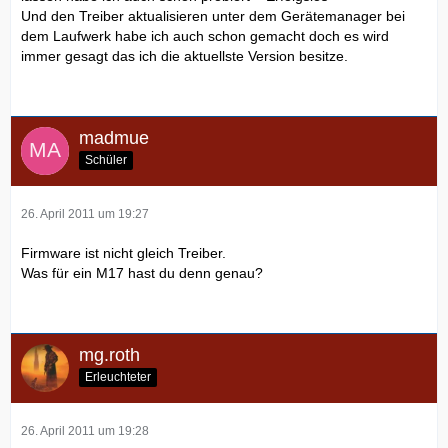
lassen.
Und den Treiber aktualisieren unter dem Gerätemanager bei
Ggf. gibt es auf der Dell-Support-Seite auch ein Firmware-
dem Laufwerk habe ich auch schon gemacht doch es wird
Update
immer gesagt das ich die aktuellste Version besitze.
für das Laufwerk.
Nach 5 Monaten ist doch noch Garantie drauf -> Dell-HW-
Support?
Oder gebraucht gekauft?
madmue
Schüler
26. April 2011 um 19:27
Firmware ist nicht gleich Treiber.
Was für ein M17 hast du denn genau?
mg.roth
Erleuchteter
26. April 2011 um 19:28