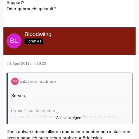
Support?
Oder gebraucht gekauft?
Bloodwiing
Foren As
26. April 2011 um 19:23
Zitat von madmue
Servus,
probier' mal folgendes:
Laufwerk im Gerätemanager deinstallieren/ entfernen,
Alles anzeigen
rebooten
und Laufwerk von Windows beim Neustart einfach wieder
Das Laufwerk deinstallieren und beim rebooten neu installieren
erkennen
lassen habe ich auch schon probiert = Erfolgslos