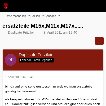
Wie mache ich...? Soll ich...? Geht das...?
ersatzteile M15x,M11x,M17x......
Duplicate Fritzilein
9. April 2011 um 13:40
Duplicate Fritzilein
Lebende Foren Legende
9. April 2011 um 13:40
bin da auf eine seite gestossen im web wo man ersatzteile
günstig herbekommt.
als beispiel palmrest für M15x bei dell wollen sie 160euro dort
ca. 20dollar zuzüglich versand und steuern,gibt aber auch noch