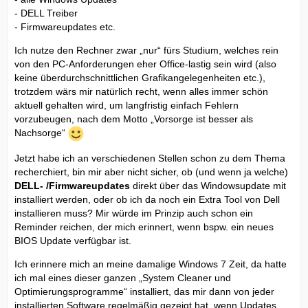
- DELL Treiber
- Firmwareupdates etc.
Ich nutze den Rechner zwar „nur“ fürs Studium, welches rein
von den PC-Anforderungen eher Office-lastig sein wird (also
keine überdurchschnittlichen Grafikangelegenheiten etc.),
trotzdem wärs mir natürlich recht, wenn alles immer schön
aktuell gehalten wird, um langfristig einfach Fehlern
vorzubeugen, nach dem Motto „Vorsorge ist besser als
Nachsorge“
Jetzt habe ich an verschiedenen Stellen schon zu dem Thema
recherchiert, bin mir aber nicht sicher, ob (und wenn ja welche)
DELL- /Firmwareupdates
direkt über das Windowsupdate mit
installiert werden, oder ob ich da noch ein Extra Tool von Dell
installieren muss? Mir würde im Prinzip auch schon ein
Reminder reichen, der mich erinnert, wenn bspw. ein neues
BIOS Update verfügbar ist.
Ich erinnere mich an meine damalige Windows 7 Zeit, da hatte
ich mal eines dieser ganzen „System Cleaner und
Optimierungsprogramme“ installiert, das mir dann von jeder
installierten Software regelmäßig gezeigt hat, wenn Updates