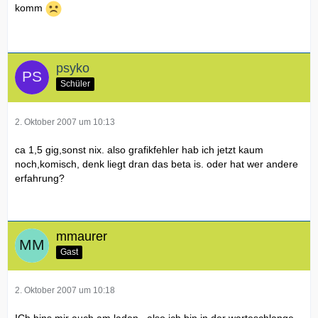
komm
psyko
Schüler
2. Oktober 2007 um 10:13
ca 1,5 gig,sonst nix. also grafikfehler hab ich jetzt kaum
noch,komisch, denk liegt dran das beta is. oder hat wer andere
erfahrung?
mmaurer
Gast
2. Oktober 2007 um 10:18
ICh bins mir auch am laden.. also ich bin in der warteschlange.