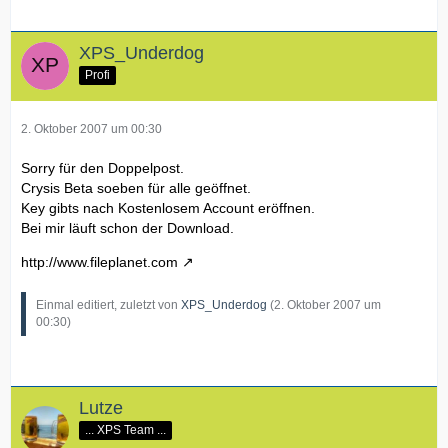
XPS_Underdog
Profi
2. Oktober 2007 um 00:30
Sorry für den Doppelpost.
Crysis Beta soeben für alle geöffnet.
Key gibts nach Kostenlosem Account eröffnen.
Bei mir läuft schon der Download.
http://www.fileplanet.com
Einmal editiert, zuletzt von
XPS_Underdog
(
2. Oktober 2007 um
00:30
)
Lutze
... XPS Team ...