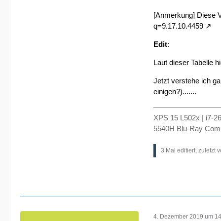
[Anmerkung] Diese Ve
q=9.17.10.4459
Edit
:
Laut dieser Tabelle
hi
Jetzt verstehe ich g
einigen?).......
XPS 15 L502x | i7-
5540H Blu-Ray Comb
3 Mal editiert, zuletzt 
4. Dezember 2019 um 14