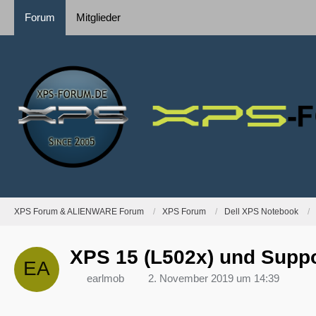
Forum
Mitglieder
XPS Forum & ALIENWARE Forum
XPS Forum
Dell XPS Notebook
XPS 15 (L502x) und Supp
earlmob
2. November 2019 um 14:39