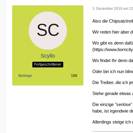
3. Dezember 2019 um 22
Also die Chipsatztrei
Wir reden hier aber 
Wo gibt es denn dafür
(
https://www.borncit
Scyllo
Wo findet Ihr denn da 
Fortgeschrittener
Oder bin ich nun blin
Beiträge
168
Die Treiber, die ich 
Stehe gerade etwas 
Die einzige "seriöse"
habe, ist irgendwie d
Allerdings steige ich 