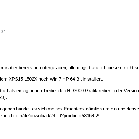
:34
 mir aber bereits heruntergeladen; allerdings traue ich diesem nicht so
dem XPS15 L502X noch Win 7 HP 64 Bit intstalliert.
tuell als einzig neuen Treiber den HD3000 Grafiktreiber in der Versio
29).
angaben handelt es sich meines Erachtens nämlich um ein und dense
ter.intel.com/de/download/24…t?product=53469