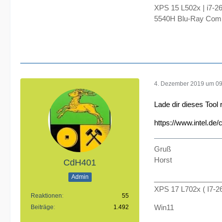
XPS 15 L502x | i7-
5540H Blu-Ray Comb
4. Dezember 2019 um 09
Lade dir dieses Tool 
https://www.intel.de
Gruß
Horst
CdH401
Admin
_________________
XPS 17 L702x ( I7-
Reaktionen
55
Win11
Beiträge
1.492