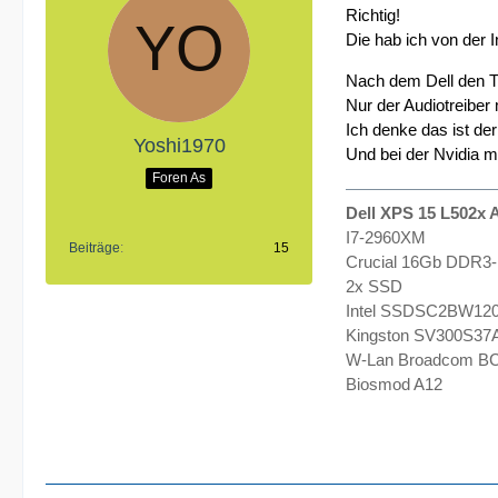
Richtig!
Die hab ich von der I
Nach dem Dell den Tr
Nur der Audiotreiber 
Ich denke das ist de
Yoshi1970
Und bei der Nvidia m
Foren As
Dell XPS 15 L502x A
I7-2960XM
Beiträge
15
Crucial 16Gb DDR3
2x SSD
Intel SSDSC2BW120
Kingston SV300S37
W-Lan Broadcom BC
Biosmod A12