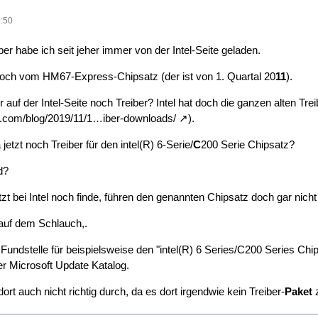
:50
ber habe ich seit jeher immer von der Intel-Seite geladen.
doch vom HM67-Express-Chipsatz (der ist von 1. Quartal 20
11
).
 auf der Intel-Seite noch Treiber? Intel hat doch die ganzen alten Treib
y.com/blog/2019/11/1…iber-downloads/
).
jetzt noch Treiber für den intel(R) 6-Serie/
C
200 Serie Chipsatz?
d?
jetzt bei Intel noch finde, führen den genannten Chipsatz doch gar nich
auf dem Schlauch,.
 Fundstelle für beispielsweise den "intel(R) 6 Series/C200 Series Chi
er Microsoft Update Katalog.
dort auch nicht richtig durch, da es dort irgendwie kein Treiber-
Paket
z