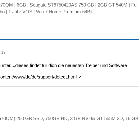
2670QM | 6GB | Seagate ST9750420AS 750 GB | 2GB GT 540M | Ful
o | 1 Jahr VOS | Win 7 Home Premium 64Bit
:19
runter....dieses findet für dich die neuesten Treiber und Software
/content/www/de/de/support/detect.html
________________________________________________________
2670QM) 250 GB SSD, 750GB HD, 3 GB NVidia GT 555M 3D, 16 GB