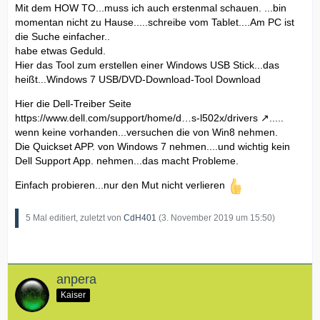
Mit dem HOW TO...muss ich auch erstenmal schauen. ...bin
momentan nicht zu Hause.....schreibe vom Tablet....Am PC ist
die Suche einfacher..
habe etwas Geduld.
Hier das Tool zum erstellen einer Windows USB Stick...das
heißt...Windows 7 USB/DVD-Download-Tool Download
Hier die Dell-Treiber Seite
https://www.dell.com/support/home/d…s-l502x/drivers
.....
wenn keine vorhanden...versuchen die von Win8 nehmen.
Die Quickset APP. von Windows 7 nehmen....und wichtig kein
Dell Support App. nehmen...das macht Probleme.
Einfach probieren...nur den Mut nicht verlieren
5 Mal editiert, zuletzt von
CdH401
(
3. November 2019 um 15:50
)
anpera
Kaiser