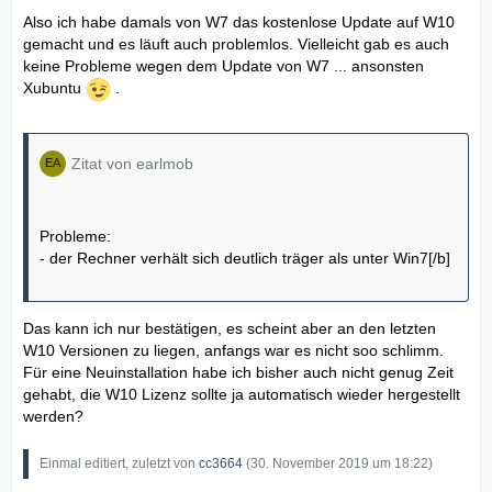
Also ich habe damals von W7 das kostenlose Update auf W10
gemacht und es läuft auch problemlos. Vielleicht gab es auch
keine Probleme wegen dem Update von W7 ... ansonsten
Xubuntu
.
Zitat von earlmob
Probleme:
- der Rechner verhält sich deutlich träger als unter Win7[/b]
Das kann ich nur bestätigen, es scheint aber an den letzten
W10 Versionen zu liegen, anfangs war es nicht soo schlimm.
Für eine Neuinstallation habe ich bisher auch nicht genug Zeit
gehabt, die W10 Lizenz sollte ja automatisch wieder hergestellt
werden?
Einmal editiert, zuletzt von
cc3664
(
30. November 2019 um 18:22
)