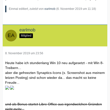
Einmal editiert, zuletzt von
earlmob
(
6. November 2019 um 11:18
)
earlmob
Mitglied
8. November 2019 um 23:56
Heute habe ich stundenlang Win 10 neu aufgesetzt - mit Win 8-
Treibern...
aber die gefreezten Synaptics-Icons (s. Screenshot aus meinem
letzen Posting) sind schon wieder da... das macht so keine
Freude...
und als Bonus startet Libre Office aus irgendwelchen Gründen
nicht mehr...