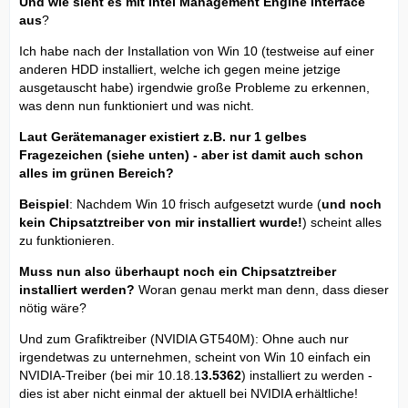
Und wie sieht es mit Intel Management Engine Interface
aus
?
Ich habe nach der Installation von Win 10 (testweise auf einer
anderen HDD installiert, welche ich gegen meine jetzige
ausgetauscht habe) irgendwie große Probleme zu erkennen,
was denn nun funktioniert und was nicht.
Laut Gerätemanager existiert z.B. nur 1 gelbes
Fragezeichen (siehe unten) - aber ist damit auch schon
alles im grünen Bereich?
Beispiel
: Nachdem Win 10 frisch aufgesetzt wurde (
und noch
kein Chipsatztreiber von mir installiert wurde!
) scheint alles
zu funktionieren.
Muss nun also überhaupt noch ein Chipsatztreiber
installiert werden?
Woran genau merkt man denn, dass dieser
nötig wäre?
Und zum Grafiktreiber (NVIDIA GT540M): Ohne auch nur
irgendetwas zu unternehmen, scheint von Win 10 einfach ein
NVIDIA-Treiber (bei mir 10.18.1
3.5362
) installiert zu werden -
dies ist aber nicht einmal der aktuell bei NVIDIA erhältliche!