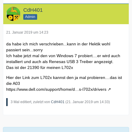
CdH401
Admin
21. Januar 2019 um 14:23
da habe ich mich verschrieben...kann in der Hektik wohl
passiert sein...sorry
Ich habe jetzt mal den von Windows 7 probiert....er wird auch
installiert und auch als Renesas USB 3 Treiber angezeigt.
Das ist der 21390 für meinen L702x
Hier der Link zum L702x kannst den ja mal probieren....das ist
die A03
https://www.dell.com/support/home/d…s-l702x/drivers
3 Mal editiert, zuletzt von
CdH401
(
21. Januar 2019 um 14:33
)