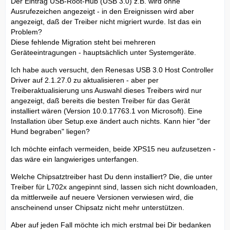
Der Eintrag USB-Root-Hub (USB 3.0) z.B. wird ohne
Ausrufezeichen angezeigt - in den Ereignissen wird aber
angezeigt, daß der Treiber nicht migriert wurde. Ist das ein
Problem?
Diese fehlende Migration steht bei mehreren
Geräteeintragungen - hauptsächlich unter Systemgeräte.
Ich habe auch versucht, den Renesas USB 3.0 Host Controller
Driver auf 2.1.27.0 zu aktualisieren - aber per
Treiberaktualisierung uns Auswahl dieses Treibers wird nur
angezeigt, daß bereits die besten Treiber für das Gerät
installiert wären (Version 10.0.17763.1 von Microsoft). Eine
Installation über Setup.exe ändert auch nichts. Kann hier "der
Hund begraben" liegen?
Ich möchte einfach vermeiden, beide XPS15 neu aufzusetzen -
das wäre ein langwieriges unterfangen.
Welche Chipsatztreiber hast Du denn installiert? Die, die unter
Treiber für L702x angepinnt sind, lassen sich nicht downloaden,
da mittlerweile auf neuere Versionen verwiesen wird, die
anscheinend unser Chipsatz nicht mehr unterstützen.
Aber auf jeden Fall möchte ich mich erstmal bei Dir bedanken