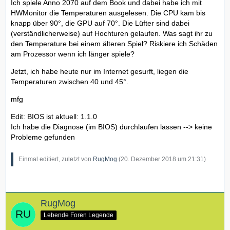
Ich spiele Anno 2070 auf dem Book und dabei habe ich mit
HWMonitor die Temperaturen ausgelesen. Die CPU kam bis
knapp über 90°, die GPU auf 70°. Die Lüfter sind dabei
(verständlicherweise) auf Hochturen gelaufen. Was sagt ihr zu
den Temperature bei einem älteren Spiel? Riskiere ich Schäden
am Prozessor wenn ich länger spiele?
Jetzt, ich habe heute nur im Internet gesurft, liegen die
Temperaturen zwischen 40 und 45°.
mfg
Edit: BIOS ist aktuell: 1.1.0
Ich habe die Diagnose (im BIOS) durchlaufen lassen --> keine
Probleme gefunden
Einmal editiert, zuletzt von
RugMog
(
20. Dezember 2018 um 21:31
)
RugMog
Lebende Foren Legende