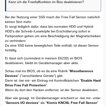
Kann ich die Freefallfunktion im Bios deaktivieren?
Bei der Nutzung einer SSD mach der Free Fall Sensor natürlich
keinen Sinn mehr.
Er sorgt lediglich dafür, dass bei normalen HDD und Hybrid
HDD's die Schreib-/Leseköpfe bei Erschütterung sofort in
Parkposition gehen um eine Beschädigung der Magnetscheiben
zu verhindern.
Da eine SSD keine beweglichen Teile enthält, ist dieser Sensor
hinfällig.
Er lässt sich (zumindest in meinem E6230) im BIOS
deaktivieren, bleibt im Gerätemanager aber aktiv.
Schau mal ins BIOS, ob es da eine Rubrik "
Miscellaneous
Devices
" ("verschiedene Geräte") gibt.
Darin ist -bei mir- ein Eintrag mit Kontrollkästchen "
Enable Hard
Drive Free Fall Protection
".
Wenn du dort den Hacken entfernst, ist der Sensor deaktiviert.
Aber wie gesagt. Im Gerätemanager erscheint er -bei mir- unter
"
Sensors I/O devices
" als "
Kionix KNCNL Free Fall Sensor
"