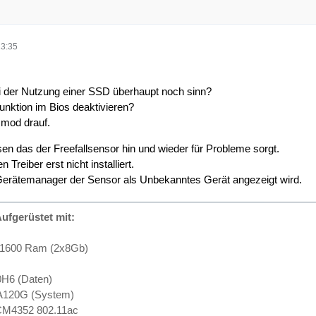
13:35
i der Nutzung einer SSD überhaupt noch sinn?
funktion im Bios deaktivieren?
smod drauf.
sen das der Freefallsensor hin und wieder für Probleme sorgt.
Treiber erst nicht installiert.
 Gerätemanager der Sensor als Unbekanntes Gerät angezeigt wird.
ufgerüstet mit:
-1600 Ram (2x8Gb)
H6 (Daten)
A120G (System)
M4352 802.11ac