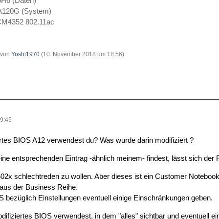
H6 (Daten)
A120G (System)
M4352 802.11ac
t von
Yoshi1970
(
10. November 2018 um 18:56
)
9:45
ertes BIOS A12 verwendest du? Was wurde darin modifiziert ?
e entsprechenden Eintrag -ähnlich meinem- findest, lässt sich der Fr
2x schlechtreden zu wollen. Aber dieses ist ein Customer Notebook
t aus der Business Reihe.
 bezüglich Einstellungen eventuell einige Einschränkungen geben.
fiziertes BIOS verwendest, in dem "alles" sichtbar und eventuell eins