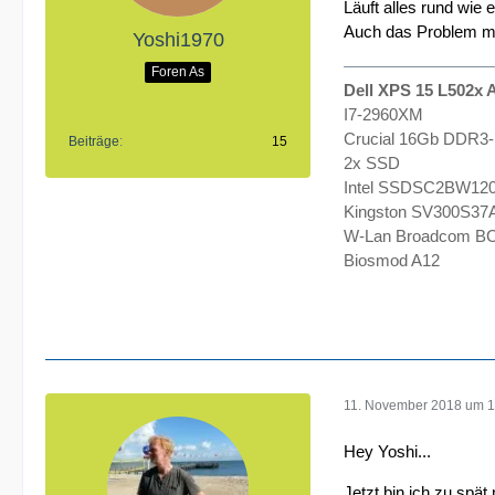
Läuft alles rund wie e
Auch das Problem mit
Yoshi1970
Foren As
Dell XPS 15 L502x A
I7-2960XM
Crucial 16Gb DDR3
Beiträge
15
2x SSD
Intel SSDSC2BW120
Kingston SV300S37
W-Lan Broadcom BC
Biosmod A12
11. November 2018 um 1
Hey Yoshi...
Jetzt bin ich zu spä