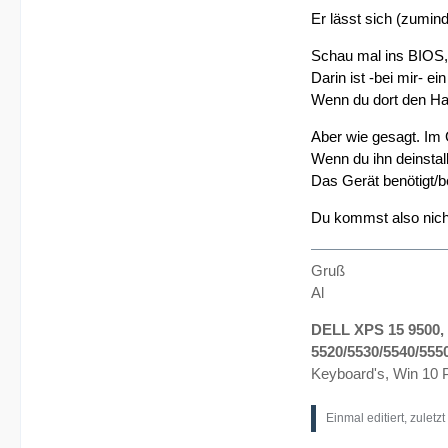
Er lässt sich (zumin
Schau mal ins BIOS, 
Darin ist -bei mir- ei
Wenn du dort den Hac
Aber wie gesagt. Im 
Wenn du ihn deinstall
Das Gerät benötigt/be
Du kommst also nicht
Gruß
Al
DELL XPS 15 9500, 
5520/5530/5540/555
Keyboard's, Win 10 P
Einmal editiert, zuletz