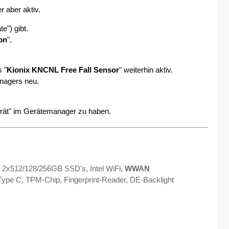
 aber aktiv.
e") gibt.
on
".
s "
Kionix KNCNL Free Fall Sensor
" weiterhin aktiv.
anagers neu.
Gerät" im Gerätemanager zu haben.
 2x512/128/256GB SSD's, Intel WiFi,
WWAN
ype C, TPM-Chip, Fingerprint-Reader, DE-Backlight