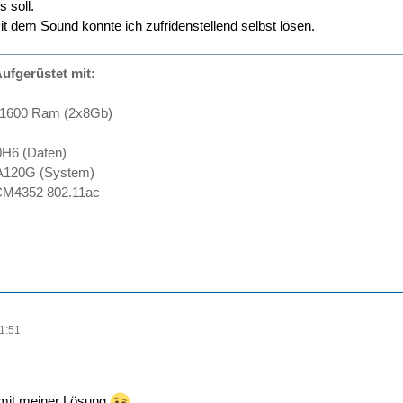
s soll.
 dem Sound konnte ich zufridenstellend selbst lösen.
ufgerüstet mit:
-1600 Ram (2x8Gb)
H6 (Daten)
A120G (System)
M4352 802.11ac
1:51
t mit meiner Lösung