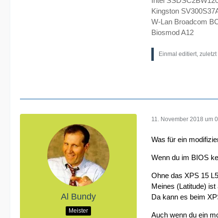
Intel SSDSC2BW120
Kingston SV300S37
W-Lan Broadcom BC
Biosmod A12
Einmal editiert, zuletz
11. November 2018 um 0
Was für ein modifizi
Wenn du im BIOS kein
Ohne das XPS 15 L50
Meines (Latitude) is
Al Bundy
Da kann es beim XPS
Meister
Auch wenn du ein modi