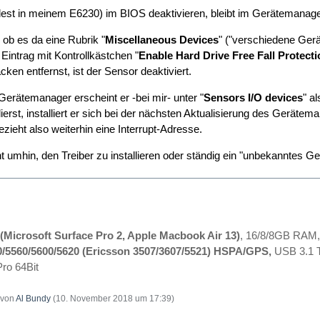
dest in meinem E6230) im BIOS deaktivieren, bleibt im Gerätemanager
ob es da eine Rubrik "
Miscellaneous Devices
" ("verschiedene Gerät
n Eintrag mit Kontrollkästchen "
Enable Hard Drive Free Fall Protecti
ken entfernst, ist der Sensor deaktiviert.
Gerätemanager erscheint er -bei mir- unter "
Sensors I/O devices
" al
ierst, installiert er sich bei der nächsten Aktualisierung des Gerätem
zieht also weiterhin eine Interrupt-Adresse.
 umhin, den Treiber zu installieren oder ständig ein "unbekanntes 
(Microsoft Surface Pro 2, Apple Macbook Air 13)
, 16/8/8GB RAM,
0/5560/5600/5620 (Ericsson 3507/3607/5521) HSPA/GPS,
USB 3.1 T
ro 64Bit
t von
Al Bundy
(
10. November 2018 um 17:39
)