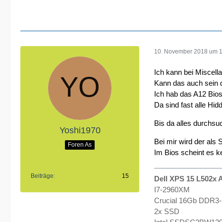
10. November 2018 um 
Ich kann bei Miscell
Kann das auch sein d
Ich hab das A12 Bios 
Da sind fast alle Hid
Bis da alles durchsuc
Yoshi1970
Bei mir wird der als
Foren As
Im Bios scheint es k
Beiträge
15
Dell XPS 15 L502x A
I7-2960XM
Crucial 16Gb DDR3
2x SSD