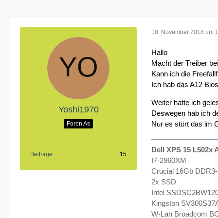
10. November 2018 um 
Hallo
Macht der Treiber be
Kann ich die Freefall
Ich hab das A12 Bio
Weiter hatte ich gele
Yoshi1970
Deswegen hab ich den 
Nur es stört das im
Foren As
Dell XPS 15 L502x A
Beiträge
15
I7-2960XM
Crucial 16Gb DDR3
2x SSD
Intel SSDSC2BW120
Kingston SV300S37
W-Lan Broadcom BC