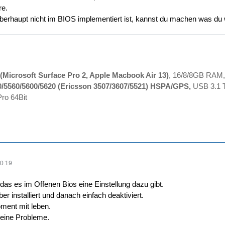
re.
erhaupt nicht im BIOS implementiert ist, kannst du machen was du w
(Microsoft Surface Pro 2, Apple Macbook Air 13)
, 16/8/8GB RAM,
0/5560/5600/5620 (Ericsson 3507/3607/5521) HSPA/GPS,
USB 3.1 T
ro 64Bit
0:19
das es im Offenen Bios eine Einstellung dazu gibt.
ber installiert und danach einfach deaktiviert.
ment mit leben.
keine Probleme.