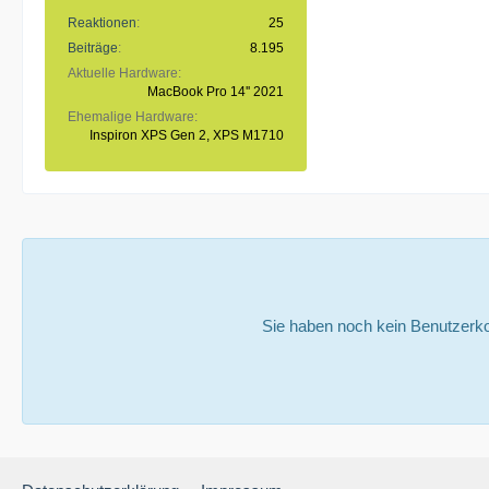
Reaktionen
25
Beiträge
8.195
Aktuelle Hardware
MacBook Pro 14'' 2021
Ehemalige Hardware
Inspiron XPS Gen 2, XPS M1710
Sie haben noch kein Benutzerko