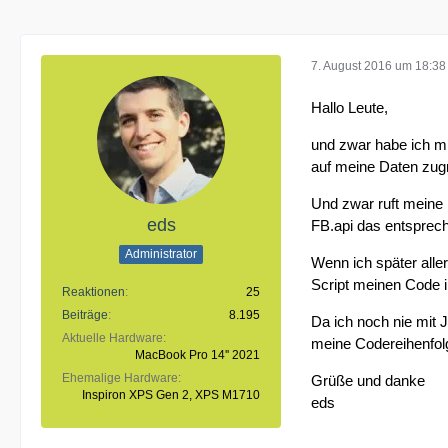
7. August 2016 um 18:38
Hallo Leute,
und zwar habe ich mi
auf meine Daten zug
Und zwar ruft meine 
eds
FB.api das entsprech
Administrator
Wenn ich später aller
Script meinen Code 
Reaktionen
25
Beiträge
8.195
Da ich noch nie mit 
Aktuelle Hardware
meine Codereihenfol
MacBook Pro 14'' 2021
Ehemalige Hardware
Grüße und danke
Inspiron XPS Gen 2, XPS M1710
eds