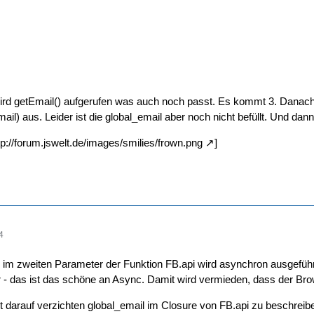
wird getEmail() aufgerufen was auch noch passt. Es kommt 3. Danach s
il) aus. Leider ist die global_email aber noch nicht befüllt. Und dann i
tp://forum.jswelt.de/images/smilies/frown.png
]
4
 im zweiten Parameter der Funktion FB.api wird asynchron ausgeführ
iter - das ist das schöne an Async. Damit wird vermieden, dass der B
t darauf verzichten global_email im Closure von FB.api zu beschreiben