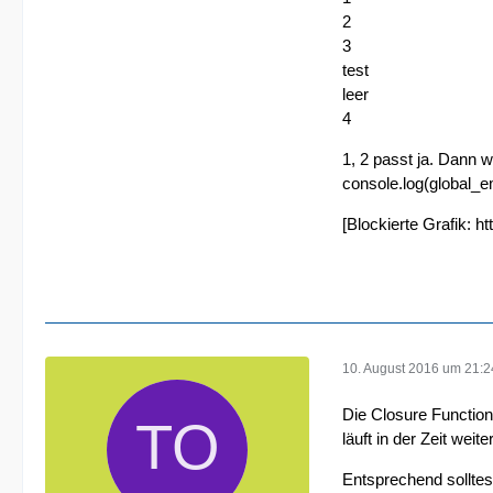
2
3
test
leer
4
1, 2 passt ja. Dann 
console.log(global_ema
[Blockierte Grafik:
ht
   }
10. August 2016 um 21:2
Die Closure Function
läuft in der Zeit we
Entsprechend solltes