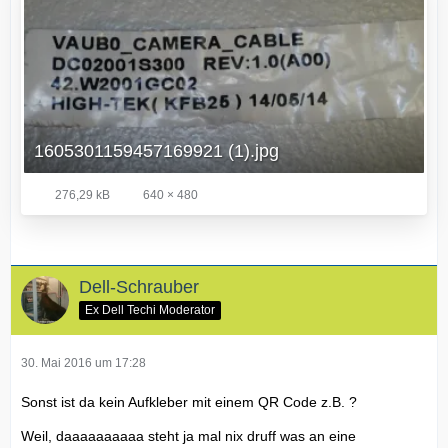
1605301159457169921 (1).jpg
276,29 kB
640 × 480
Dell-Schrauber
Ex Dell Techi Moderator
30. Mai 2016 um 17:28
Sonst ist da kein Aufkleber mit einem QR Code z.B. ?
Weil, daaaaaaaaaa steht ja mal nix druff was an eine