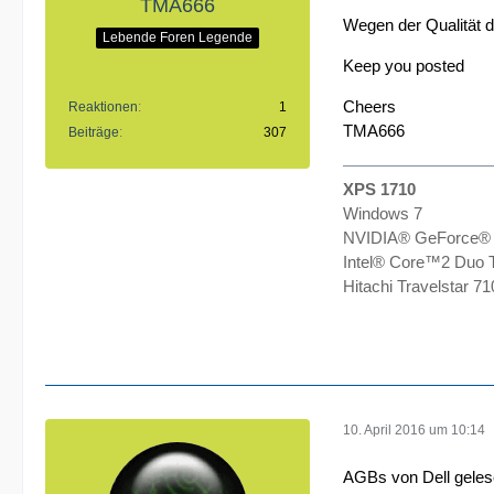
TMA666
Wegen der Qualität d
Lebende Foren Legende
Keep you posted
Cheers
Reaktionen
1
TMA666
Beiträge
307
XPS 1710
Windows 7
NVIDIA® GeForce®
Intel® Core™2 Duo 
Hitachi Travelstar 
10. April 2016 um 10:14
AGBs von Dell gele