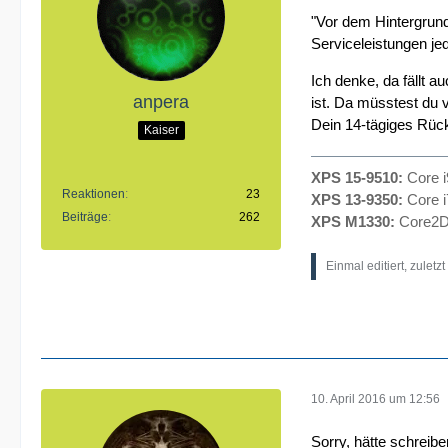
"Vor dem Hintergrund
Serviceleistungen jed
Ich denke, da fällt a
anpera
ist. Da müsstest du 
Dein 14-tägiges Rückg
Kaiser
XPS 15-9510:
Core 
Reaktionen
23
XPS 13-9350:
Core 
Beiträge
262
XPS M1330:
Core2D
Einmal editiert, zuletz
10. April 2016 um 12:56
Sorry, hätte schreib