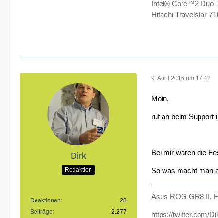
Intel® Core™2 Duo 
Hitachi Travelstar 
9. April 2016 um 17:42
Moin,
ruf an beim Support 
Bei mir waren die F
Dirk
Redaktion
So was macht man auc
Asus ROG GR8 II, H
Reaktionen
28
Beiträge
2.277
https://twitter.com/D