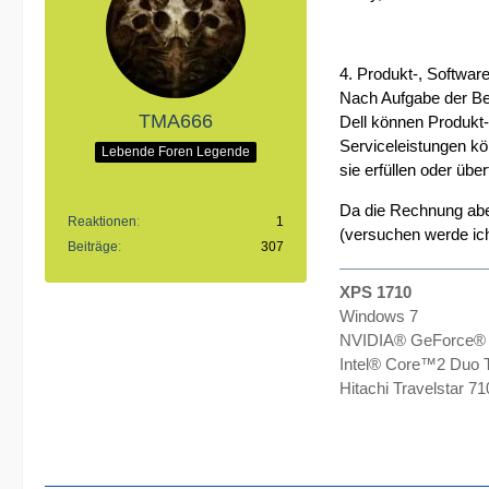
4. Produkt-, Softwar
Nach Aufgabe der Bes
TMA666
Dell können Produkt
Serviceleistungen kö
Lebende Foren Legende
sie erfüllen oder übe
Da die Rechnung aber
Reaktionen
1
(versuchen werde ich 
Beiträge
307
XPS 1710
Windows 7
NVIDIA® GeForce®
Intel® Core™2 Duo 
Hitachi Travelstar 