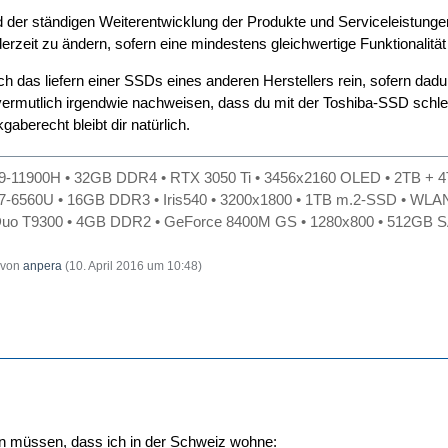
 der ständigen Weiterentwicklung der Produkte und Serviceleistungen
erzeit zu ändern, sofern eine mindestens gleichwertige Funktionalität u
uch das liefern einer SSDs eines anderen Herstellers rein, sofern da
vermutlich irgendwie nachweisen, dass du mit der Toshiba-SSD schlec
aberecht bleibt dir natürlich.
i9-11900H • 32GB DDR4 • RTX 3050 Ti • 3456x2160 OLED • 2TB + 4
i7-6560U • 16GB DDR3 • Iris540 • 3200x1800 • 1TB m.2-SSD • WLAN
uo T9300 • 4GB DDR2 • GeForce 8400M GS • 1280x800 • 512GB SA
t von
anpera
(
10. April 2016 um 10:48
)
en müssen, dass ich in der Schweiz wohne: