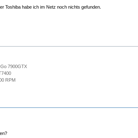
er Toshiba habe ich im Netz noch nichts gefunden.
 Go 7900GTX
T7400
7100 RPM
sen?