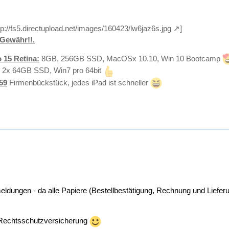
tp://fs5.directupload.net/images/160423/lw6jaz6s.jpg
]
Gewähr!!.
 15 Retina:
8GB, 256GB SSD, MacOSx 10.10, Win 10 Bootcamp
 2x 64GB SSD, Win7 pro 64bit
59
Firmenbückstück, jedes iPad ist schneller
ldungen - da alle Papiere (Bestellbestätigung, Rechnung und Liefer
 Rechtsschutzversicherung