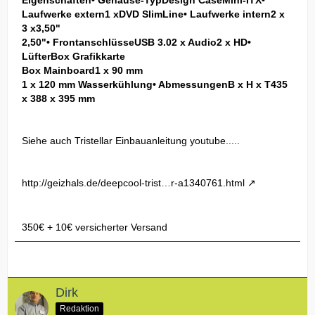
Laufwerke extern1 xDVD SlimLine• Laufwerke intern2 x
3 x3,50"
2,50"• FrontanschlüsseUSB 3.02 x Audio2 x HD•
LüfterBox Grafikkarte
Box Mainboard1 x 90 mm
1 x 120 mm Wasserkühlung• AbmessungenB x H x T435
x 388 x 395 mm
Siehe auch Tristellar Einbauanleitung youtube.....
http://geizhals.de/deepcool-trist…r-a1340761.html
350€ + 10€ versicherter Versand
Dirk
Redaktion