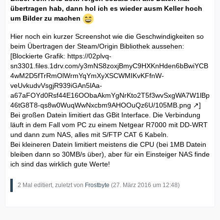
übertragen hab, dann hol ich es wieder ausm Keller hoch
um Bilder zu machen
Hier noch ein kurzer Screenshot wie die Geschwindigkeiten so
beim Übertragen der Steam/Origin Bibliothek aussehen:
[Blockierte Grafik:
https://02plvq-
sn3301.files.1drv.com/y3mNS8zoxjBmyC9HXKnHden6bBwiYCB
4wM2D5fTrRmOlWrmYqYmXyXSCWMIKvKFfnW-
veUvkudvVsgjR939iGAn5lAa-
a67aFOYd0Rsf44E16OObaAkmYgNrKto2T5f3wvSxgWA7W1lBp
46tG8T8-qs8w0WuqWwNxcbm9AHOOuQz6U/105MB.png
]
Bei großen Datein limitiert das GBit Interface. Die Verbindung
läuft in dem Fall vom PC zu einem Netgear R7000 mit DD-WRT
und dann zum NAS, alles mit S/FTP CAT 6 Kabeln.
Bei kleineren Datein limitiert meistens die CPU (bei 1MB Datein
bleiben dann so 30MB/s über), aber für ein Einsteiger NAS finde
ich sind das wirklich gute Werte!
2 Mal editiert, zuletzt von
Frostbyte
(
27. März 2016 um 12:48
)