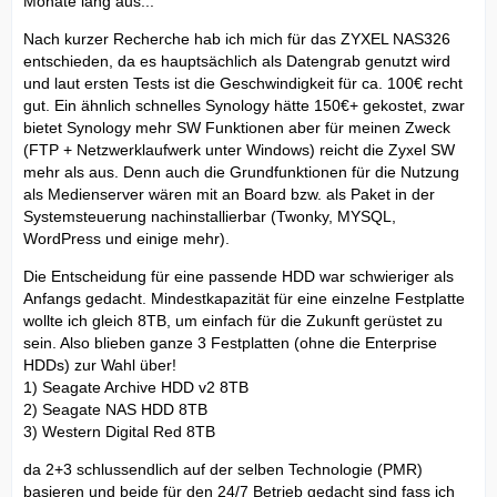
Monate lang aus...
Nach kurzer Recherche hab ich mich für das ZYXEL NAS326
entschieden, da es hauptsächlich als Datengrab genutzt wird
und laut ersten Tests ist die Geschwindigkeit für ca. 100€ recht
gut. Ein ähnlich schnelles Synology hätte 150€+ gekostet, zwar
bietet Synology mehr SW Funktionen aber für meinen Zweck
(FTP + Netzwerklaufwerk unter Windows) reicht die Zyxel SW
mehr als aus. Denn auch die Grundfunktionen für die Nutzung
als Medienserver wären mit an Board bzw. als Paket in der
Systemsteuerung nachinstallierbar (Twonky, MYSQL,
WordPress und einige mehr).
Die Entscheidung für eine passende HDD war schwieriger als
Anfangs gedacht. Mindestkapazität für eine einzelne Festplatte
wollte ich gleich 8TB, um einfach für die Zukunft gerüstet zu
sein. Also blieben ganze 3 Festplatten (ohne die Enterprise
HDDs) zur Wahl über!
1) Seagate Archive HDD v2 8TB
2) Seagate NAS HDD 8TB
3) Western Digital Red 8TB
da 2+3 schlussendlich auf der selben Technologie (PMR)
basieren und beide für den 24/7 Betrieb gedacht sind fass ich