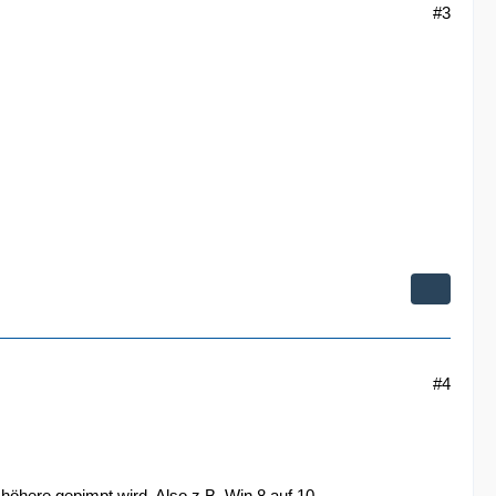
#3
#4
öhere gepimpt wird. Also z.B. Win 8 auf 10.