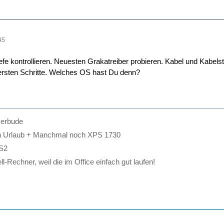
45
efe kontrollieren. Neuesten Grakatreiber probieren. Kabel und Kabel
ersten Schritte. Welches OS hast Du denn?
kerbude
h Urlaub + Manchmal noch XPS 1730
S2
l-Rechner, weil die im Office einfach gut laufen!