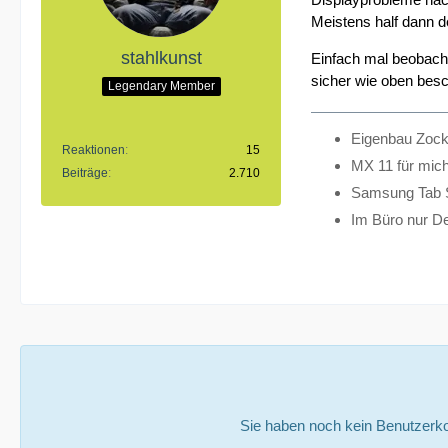
Meistens half dann de
stahlkunst
Einfach mal beobacht
sicher wie oben besc
Legendary Member
Eigenbau Zoc
Reaktionen
15
MX 11 für mic
Beiträge
2.710
Samsung Tab 
Im Büro nur Del
Sie haben noch kein Benutzerko