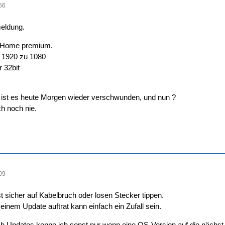
56
eldung.
 Home premium.
: 1920 zu 1080
r 32bit
 ist es heute Morgen wieder verschwunden, und nun ?
ch noch nie.
09
t sicher auf Kabelbruch oder losen Stecker tippen.
einem Update auftrat kann einfach ein Zufall sein.
 Updates kenne ich sonst nur wenn eine OS-Version auf die nächst h