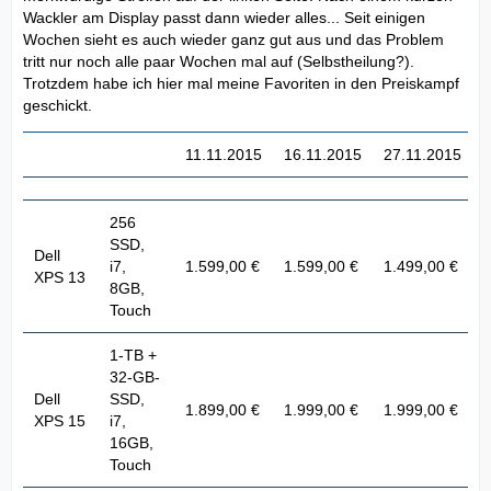
Wackler am Display passt dann wieder alles... Seit einigen
Wochen sieht es auch wieder ganz gut aus und das Problem
tritt nur noch alle paar Wochen mal auf (Selbstheilung?).
Trotzdem habe ich hier mal meine Favoriten in den Preiskampf
geschickt.
11.11.2015
16.11.2015
27.11.2015
256
SSD,
Dell
i7,
1.599,00 €
1.599,00 €
1.499,00 €
1
XPS 13
8GB,
Touch
1-TB +
32-GB-
Dell
SSD,
1.899,00 €
1.999,00 €
1.999,00 €
1
XPS 15
i7,
16GB,
Touch