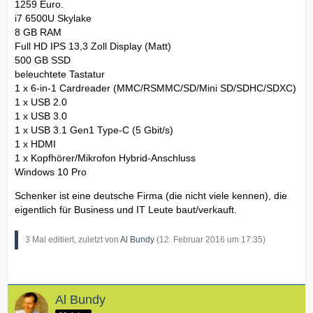
1259 Euro.
i7 6500U Skylake
8 GB RAM
Full HD IPS 13,3 Zoll Display (Matt)
500 GB SSD
beleuchtete Tastatur
1 x 6-in-1 Cardreader (MMC/RSMMC/SD/Mini SD/SDHC/SDXC)
1 x USB 2.0
1 x USB 3.0
1 x USB 3.1 Gen1 Type-C (5 Gbit/s)
1 x HDMI
1 x Kopfhörer/Mikrofon Hybrid-Anschluss
Windows 10 Pro
Schenker ist eine deutsche Firma (die nicht viele kennen), die
eigentlich für Business und IT Leute baut/verkauft.
3 Mal editiert, zuletzt von
Al Bundy
(
12. Februar 2016 um 17:35
)
Al Bundy