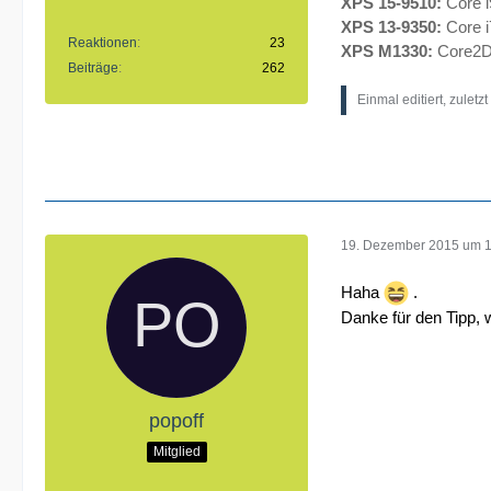
XPS 15-9510:
Core 
XPS 13-9350:
Core 
Reaktionen
23
XPS M1330:
Core2D
Beiträge
262
Einmal editiert, zuletz
19. Dezember 2015 um 
Haha
.
Danke für den Tipp, 
popoff
Mitglied