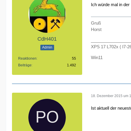
Ich würde mal in de
Gruß
Horst
CdH401
_________________
XPS 17 L702x ( I7-
Admin
Win11
Reaktionen
55
Beiträge
1.492
18. Dezember 2015 um 
Ist aktuell der neueste