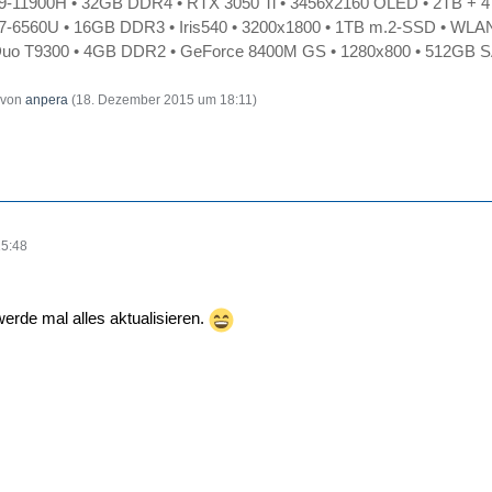
i9-11900H • 32GB DDR4 • RTX 3050 Ti • 3456x2160 OLED • 2TB + 4
i7-6560U • 16GB DDR3 • Iris540 • 3200x1800 • 1TB m.2-SSD • WLAN
uo T9300 • 4GB DDR2 • GeForce 8400M GS • 1280x800 • 512GB SA
t von
anpera
(
18. Dezember 2015 um 18:11
)
15:48
werde mal alles aktualisieren.