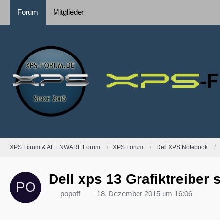
Forum
Mitglieder
XPS Forum & ALIENWARE Forum
XPS Forum
Dell XPS Notebook
Dell xps 13 Grafiktreiber 
popoff
18. Dezember 2015 um 16:06