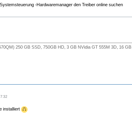
r Systemsteuerung -Hardwaremanager den Treiber online suchen
________________________________________________________
2670QM) 250 GB SSD, 750GB HD, 3 GB NVidia GT 555M 3D, 16 GB
17:32
 installiert