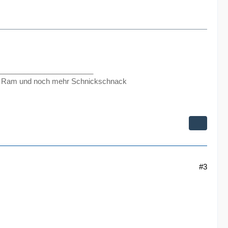
_______________________
 Ram und noch mehr Schnickschnack
#3