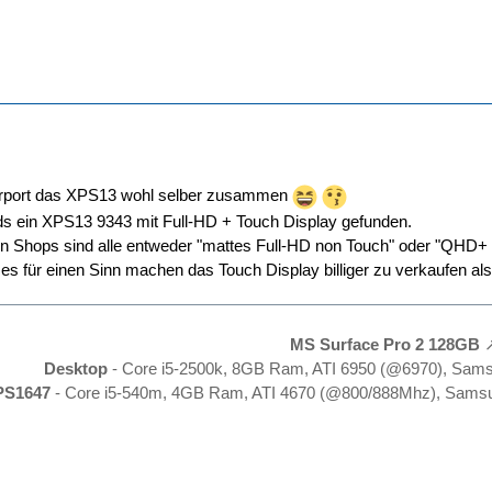
rport das XPS13 wohl selber zusammen
ds ein XPS13 9343 mit Full-HD + Touch Display gefunden.
n Shops sind alle entweder "mattes Full-HD non Touch" oder "QHD+ 
s für einen Sinn machen das Touch Display billiger zu verkaufen al
MS Surface Pro 2 128GB
Desktop
- Core i5-2500k, 8GB Ram, ATI 6950 (@6970), Sam
PS1647
- Core i5-540m, 4GB Ram, ATI 4670 (@800/888Mhz), Samsu