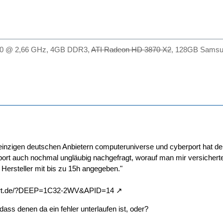
450 @ 2,66 GHz, 4GB DDR3,
ATI Radeon HD 3870 X2
, 128GB Samsu
 einzigen deutschen Anbietern computeruniverse und cyberport hat der
port auch nochmal ungläubig nachgefragt, worauf man mir versicherte
 Hersteller mit bis zu 15h angegeben."
port.de/?DEEP=1C32-2WV&APID=14
dass denen da ein fehler unterlaufen ist, oder?