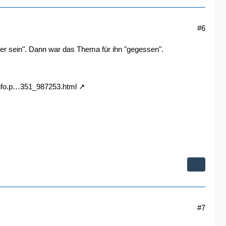
#6
ler sein". Dann war das Thema für ihn "gegessen".
info.p…351_987253.html
#7