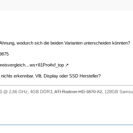
d Ahnung, wodurch sich die beiden Varianten unterscheiden könnten?
-9875
/preisvergleich…ws+81Pro#xf_top
nichts erkennbar. Vllt. Display oder SSD Hersteller?
450 @ 2,66 GHz, 4GB DDR3,
ATI Radeon HD 3870 X2
, 128GB Samsu