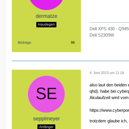
dermatze
Haudegen
Dell XPS 430 - Q9
Dell S2309W
Beiträge
96
4. Juni 2015 um 11:18
also laut den beiden
qhd). habe bei cyber
Akulaufzeit wird vom
https://www.cyber
sepplmeyer
trotzdem glaube ich, 
Anfänger