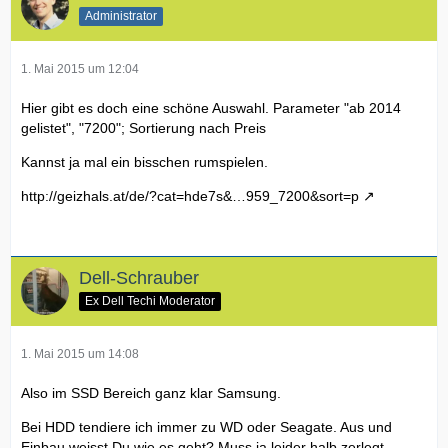
Administrator
1. Mai 2015 um 12:04
Hier gibt es doch eine schöne Auswahl. Parameter "ab 2014
gelistet", "7200"; Sortierung nach Preis
Kannst ja mal ein bisschen rumspielen.
http://geizhals.at/de/?cat=hde7s&…959_7200&sort=p
Dell-Schrauber
Ex Dell Techi Moderator
1. Mai 2015 um 14:08
Also im SSD Bereich ganz klar Samsung.
Bei HDD tendiere ich immer zu WD oder Seagate. Aus und
Einbau weisst Du wie es geht? Muss ja leider halb zerlegt