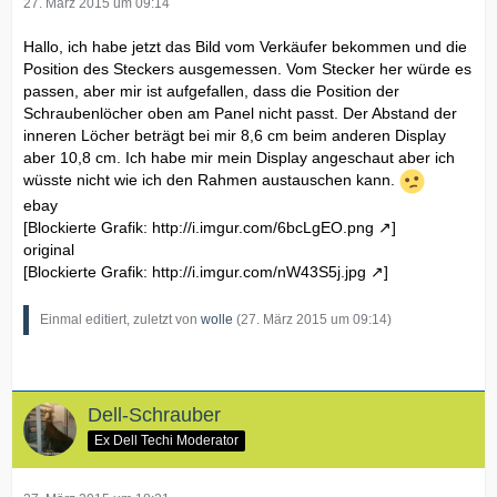
27. März 2015 um 09:14
Hallo, ich habe jetzt das Bild vom Verkäufer bekommen und die
Position des Steckers ausgemessen. Vom Stecker her würde es
passen, aber mir ist aufgefallen, dass die Position der
Schraubenlöcher oben am Panel nicht passt. Der Abstand der
inneren Löcher beträgt bei mir 8,6 cm beim anderen Display
aber 10,8 cm. Ich habe mir mein Display angeschaut aber ich
wüsste nicht wie ich den Rahmen austauschen kann.
ebay
[Blockierte Grafik:
http://i.imgur.com/6bcLgEO.png
]
original
[Blockierte Grafik:
http://i.imgur.com/nW43S5j.jpg
]
Einmal editiert, zuletzt von
wolle
(
27. März 2015 um 09:14
)
Dell-Schrauber
Ex Dell Techi Moderator