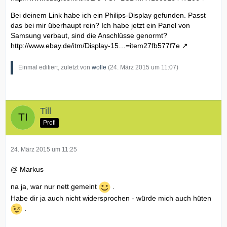
Bei deinem Link habe ich ein Philips-Display gefunden. Passt
das bei mir überhaupt rein? Ich habe jetzt ein Panel von
Samsung verbaut, sind die Anschlüsse genormt?
http://www.ebay.de/itm/Display-15…=item27fb577f7e
Einmal editiert, zuletzt von
wolle
(
24. März 2015 um 11:07
)
Till
Profi
24. März 2015 um 11:25
@ Markus
na ja, war nur nett gemeint
.
Habe dir ja auch nicht widersprochen - würde mich auch hüten
.