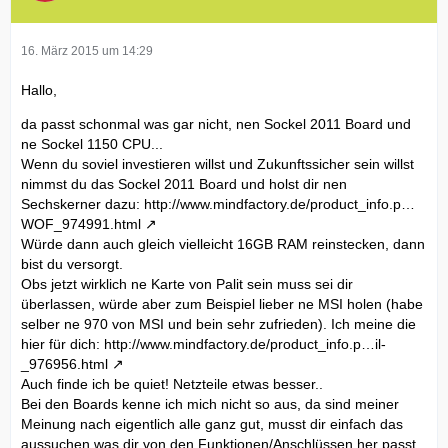
16. März 2015 um 14:29
Hallo,
da passt schonmal was gar nicht, nen Sockel 2011 Board und
ne Sockel 1150 CPU...
Wenn du soviel investieren willst und Zukunftssicher sein willst
nimmst du das Sockel 2011 Board und holst dir nen
Sechskerner dazu:
http://www.mindfactory.de/product_info.p…
WOF_974991.html
Würde dann auch gleich vielleicht 16GB RAM reinstecken, dann
bist du versorgt.
Obs jetzt wirklich ne Karte von Palit sein muss sei dir
überlassen, würde aber zum Beispiel lieber ne MSI holen (habe
selber ne 970 von MSI und bein sehr zufrieden). Ich meine die
hier für dich:
http://www.mindfactory.de/product_info.p…il-
_976956.html
Auch finde ich be quiet! Netzteile etwas besser..
Bei den Boards kenne ich mich nicht so aus, da sind meiner
Meinung nach eigentlich alle ganz gut, musst dir einfach das
aussuchen was dir von den Funktionen/Anschlüssen her passt.