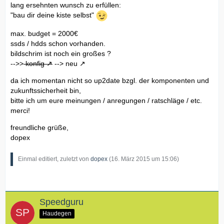
lang ersehnten wunsch zu erfüllen:
"bau dir deine kiste selbst"
max. budget = 2000€
ssds / hdds schon vorhanden.
bildschrim ist noch ein großes ?
-->>
konfig
-->
neu
da ich momentan nicht so up2date bzgl. der komponenten und
zukunftssicherheit bin,
bitte ich um eure meinungen / anregungen / ratschläge / etc.
merci!
freundliche grüße,
dopex
Einmal editiert, zuletzt von
dopex
(
16. März 2015 um 15:06
)
Speedguru
Haudegen