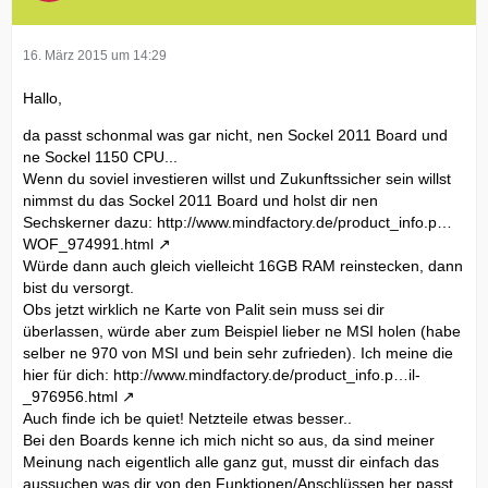
16. März 2015 um 14:29
Hallo,
da passt schonmal was gar nicht, nen Sockel 2011 Board und
ne Sockel 1150 CPU...
Wenn du soviel investieren willst und Zukunftssicher sein willst
nimmst du das Sockel 2011 Board und holst dir nen
Sechskerner dazu:
http://www.mindfactory.de/product_info.p…
WOF_974991.html
Würde dann auch gleich vielleicht 16GB RAM reinstecken, dann
bist du versorgt.
Obs jetzt wirklich ne Karte von Palit sein muss sei dir
überlassen, würde aber zum Beispiel lieber ne MSI holen (habe
selber ne 970 von MSI und bein sehr zufrieden). Ich meine die
hier für dich:
http://www.mindfactory.de/product_info.p…il-
_976956.html
Auch finde ich be quiet! Netzteile etwas besser..
Bei den Boards kenne ich mich nicht so aus, da sind meiner
Meinung nach eigentlich alle ganz gut, musst dir einfach das
aussuchen was dir von den Funktionen/Anschlüssen her passt.