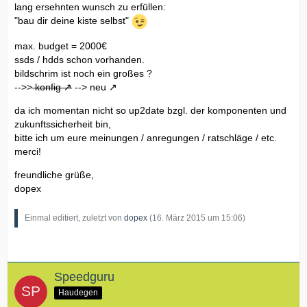
lang ersehnten wunsch zu erfüllen:
"bau dir deine kiste selbst"
max. budget = 2000€
ssds / hdds schon vorhanden.
bildschrim ist noch ein großes ?
-->>
konfig
-->
neu
da ich momentan nicht so up2date bzgl. der komponenten und
zukunftssicherheit bin,
bitte ich um eure meinungen / anregungen / ratschläge / etc.
merci!
freundliche grüße,
dopex
Einmal editiert, zuletzt von
dopex
(
16. März 2015 um 15:06
)
Speedguru
Haudegen