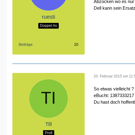
Abzocken wo es nur 
Dell kann sein Ersat
ruesti
Doppel As
Beiträge
20
20. Februar 2015 um 11:
So etwas vielleicht ?
eBucht: 1387333217
Du hast doch hoffentl
Till
Profi