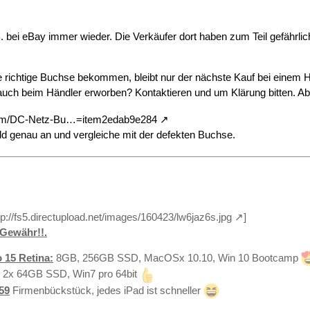
. bei eBay immer wieder. Die Verkäufer dort haben zum Teil gefährli
e richtige Buchse bekommen, bleibt nur der nächste Kauf bei einem 
auch beim Händler erworben? Kontaktieren und um Klärung bitten. Ab
/itm/DC-Netz-Bu…=item2edab9e284
ld genau an und vergleiche mit der defekten Buchse.
tp://fs5.directupload.net/images/160423/lw6jaz6s.jpg
]
Gewähr!!.
 15 Retina:
8GB, 256GB SSD, MacOSx 10.10, Win 10 Bootcamp
 2x 64GB SSD, Win7 pro 64bit
59
Firmenbückstück, jedes iPad ist schneller