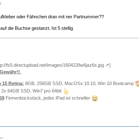
6
 Aufkleber oder Fähnchen dran mit ner Partnummer??
auf die Buchse gestanzt. Ist 5 stellig
tp://fs5.directupload.net/images/160423/lw6jaz6s.jpg
]
Gewähr!!.
 15 Retina:
8GB, 256GB SSD, MacOSx 10.10, Win 10 Bootcamp
 2x 64GB SSD, Win7 pro 64bit
59
Firmenbückstück, jedes iPad ist schneller