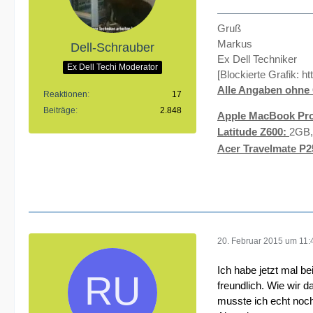
Gruß
Markus
Dell-Schrauber
Ex Dell Techniker
Ex Dell Techi Moderator
[Blockierte Grafik:
ht
Alle Angaben ohne 
Reaktionen
17
Beiträge
2.848
Apple MacBook Pro
Latitude Z600:
2GB,
Acer Travelmate P2
20. Februar 2015 um 11:
Ich habe jetzt mal be
freundlich. Wie wir 
musste ich echt nochm