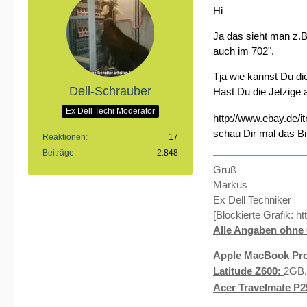
Hi
Ja das sieht man z.B
auch im 702".
Tja wie kannst Du di
Dell-Schrauber
Hast Du die Jetzige 
Ex Dell Techi Moderator
http://www.ebay.de
schau Dir mal das Bi
Reaktionen
17
Beiträge
2.848
Gruß
Markus
Ex Dell Techniker
[Blockierte Grafik:
ht
Alle Angaben ohne 
Apple MacBook Pro
Latitude Z600:
2GB,
Acer Travelmate P2