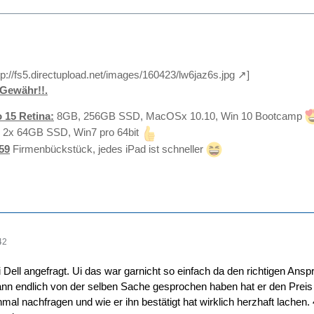
tp://fs5.directupload.net/images/160423/lw6jaz6s.jpg
]
Gewähr!!.
 15 Retina:
8GB, 256GB SSD, MacOSx 10.10, Win 10 Bootcamp
 2x 64GB SSD, Win7 pro 64bit
59
Firmenbückstück, jedes iPad ist schneller
42
i Dell angefragt. Ui das war garnicht so einfach da den richtigen An
dann endlich von der selben Sache gesprochen haben hat er den Preis 
al nachfragen und wie er ihn bestätigt hat wirklich herzhaft lachen. 45