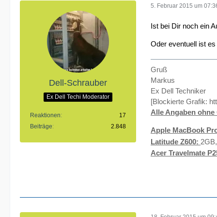
5. Februar 2015 um 07:3
Ist bei Dir noch ein
Oder eventuell ist es 
Gruß
Markus
Dell-Schrauber
Ex Dell Techniker
Ex Dell Techi Moderator
[Blockierte Grafik:
ht
Alle Angaben ohne 
Reaktionen
17
Beiträge
2.848
Apple MacBook Pro
Latitude Z600:
2GB,
Acer Travelmate P2