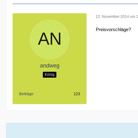
22. November 2014 um 
Preisvorschläge?
andweg
König
Beiträge
123