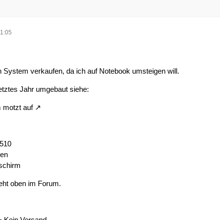
1:05
 System verkaufen, da ich auf Notebook umsteigen will.
tztes Jahr umgebaut siehe:
motzt auf
G510
xen
dschirm
teht oben im Forum.
+ Kein Versand