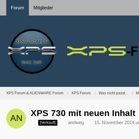
Forum
Mitglieder
XPS Forum & ALIENWARE Forum
XPS Forum
Was nicht passt...
M
XPS 730 mit neuen Inhalt
andweg
15. November 2014 u
[Verkauft]