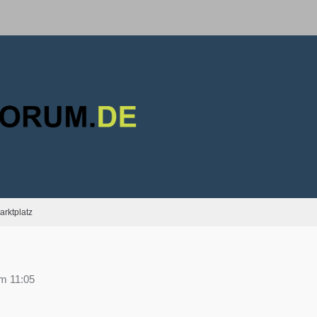
arktplatz
m 11:05