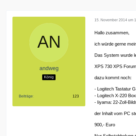
15. November 2014 um 1
Hallo zusammen,
ich würde gerne mein
Das System wurde le
XPS 730 XPS Forum 
andweg
König
dazu kommt noch:
- Logitech Tastatur 
- Logitech X-220 Bo
Beiträge
123
- Iiyama: 22-Zoll-Bil
der Inhalt vom PC s
900,- Euro
Nur Selbstabholung 