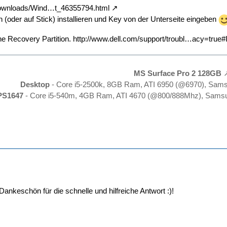
downloads/Wind…t_46355794.html
(oder auf Stick) installieren und Key von der Unterseite eingeben
ne Recovery Partition.
http://www.dell.com/support/troubl…acy=true#
MS Surface Pro 2 128GB
Desktop
- Core i5-2500k, 8GB Ram, ATI 6950 (@6970), Sam
PS1647
- Core i5-540m, 4GB Ram, ATI 4670 (@800/888Mhz), Samsu
Dankeschön für die schnelle und hilfreiche Antwort :)!