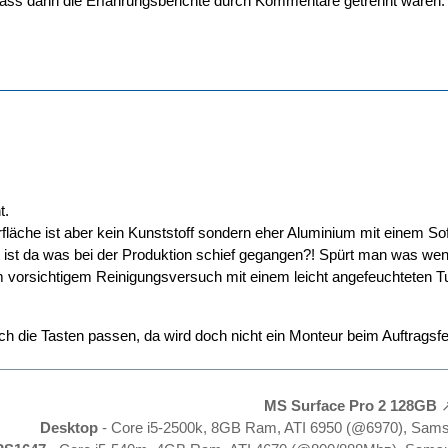
dass dann die Erfahrungsberichte durch Kommentare getrennt wären.
t.
rfläche ist aber kein Kunststoff sondern eher Aluminium mit einem S
ht ist da was bei der Produktion schief gegangen?! Spürt man was we
vorsichtigem Reinigungsversuch mit einem leicht angefeuchteten Tuch
h die Tasten passen, da wird doch nicht ein Monteur beim Auftragsfe
MS Surface Pro 2 128GB
Desktop
- Core i5-2500k, 8GB Ram, ATI 6950 (@6970), Sam