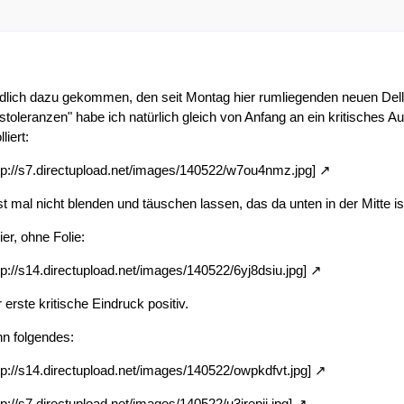
endlich dazu gekommen, den seit Montag hier rumliegenden neuen De
stoleranzen" habe ich natürlich gleich von Anfang an ein kritisches
liert:
http://s7.directupload.net/images/140522/w7ou4nmz.jpg]
rst mal nicht blenden und täuschen lassen, das da unten in der Mitte is
er, ohne Folie:
ttp://s14.directupload.net/images/140522/6yj8dsiu.jpg]
 erste kritische Eindruck positiv.
n folgendes:
ttp://s14.directupload.net/images/140522/owpkdfvt.jpg]
ttp://s7.directupload.net/images/140522/u3jrepji.jpg]