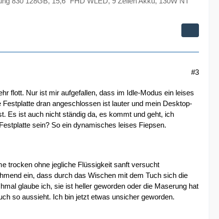
ng 830 128GB, 15,6" FHD WLED, 9 Zellen Akku, 130W NT
#3
hr flott. Nur ist mir aufgefallen, dass im Idle-Modus ein leises
ne Festplatte dran angeschlossen ist lauter und mein Desktop-
. Es ist auch nicht ständig da, es kommt und geht, ich
 Festplatte sein? So ein dynamisches leises Fiepsen.
e trocken ohne jegliche Flüssigkeit sanft versucht
unehmend ein, dass durch das Wischen mit dem Tuch sich die
al glaube ich, sie ist heller geworden oder die Maserung hat
ch so aussieht. Ich bin jetzt etwas unsicher geworden.