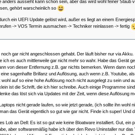
 anders aussieht kann schon sein, aber das wird wohl feiner Staub 
ssen, gehört warscheinlich so
durch ein UEFI Update gelöst wird, außer es liegt an einem Energies
ufen -> VOS Termin ausmachen -> Techniker reinlassen -> fertig
 noch gar nicht angeschlossen gehabt. Der läuft bisher nur via Akku.
 ich es auch mittlerweile gar nicht mehr so wahr. Habe das Gerät 
ann von dieser Entfernung z.B. gar nichts bemerken. Wenn dann noch M
 eine sagenhafte Brillanz und Auflösung, auch wenn z.B. Youtube, also
 wohl auf so eine hohe Auflösung noch nicht ausgelegt zu sein und a
lein ist die Schrift, die ich hier schreibe. Auch einige Programme sind
 denke das löst sich via Updates mit der Zeit, wenn diese Auflösung m
aptops nicht gerade laufen, so wie jetzt gerade, (ich sollte ihn wohl n
an das Gerät eigentlich so gut wie gar nicht. Finde ich super! Und d
s Lob an Dell: Es ist so gut wie keine Bloatware installiert. Gut, ein
habe, aber softwaremäßig habe ich über den Revo Uninstaller nur das "M