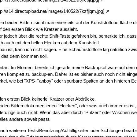
ttp://s14.directupload.net/images/140522/7kzfjjqm.jpg]
zten beiden Bildern sieht man einerseits auf der Kunststoffoberfläche
f den ersten Blick wie Kratzer aussieht.
er jedoch über die rechte Shift-Taste gefahren bin, bemerkte ich, das
ich auch mit den hellen Flecken auf dem Kunststoff.
au ist, kann ich nicht sagen. Eine Schaumstofffolie lag natürlich zwi
r das denn kommen soll.
ntan. Im Moment bereite ich gerade meine Backupsoftware auf dem 
en komplett zu backup-en. Daher ist es bisher auch noch nicht eing
el, wie bei "XPS-Fanboy" oder spürbare Spalten an den hinteren Eck
en ersten Blick keinerlei Kratzer oder Abdrücke.
beiden Bildern dokumentierten "Flecken", oder was auch immer es ist, 
allerdings auch nicht. Wenn das aber durch "Putzen" oder Wischen w
lles andere soweit passt.
nach weiteren Tests/Benutzung/Auffälligkeiten oder Sichtungen bearbe