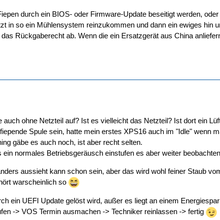
Fiepen durch ein BIOS- oder Firmware-Update beseitigt werden, oder i
tzt in so ein Mühlensystem reinzukommen und dann ein ewiges hin u
 das Rückgaberecht ab. Wenn die ein Ersatzgerät aus China anliefer
auch ohne Netzteil auf? Ist es vielleicht das Netzteil? Ist dort ein Lüf
fiepende Spule sein, hatte mein erstes XPS16 auch im "Idle" wenn m
g gäbe es auch noch, ist aber recht selten.
s ein normales Betriebsgeräusch einstufen es aber weiter beobachten
nders aussieht kann schon sein, aber das wird wohl feiner Staub vo
hört warscheinlich so
rch ein UEFI Update gelöst wird, außer es liegt an einem Energiespa
en -> VOS Termin ausmachen -> Techniker reinlassen -> fertig