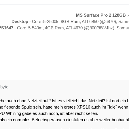
MS Surface Pro 2 128GB
Desktop
- Core i5-2500k, 8GB Ram, ATI 6950 (@6970), Sam
PS1647
- Core i5-540m, 4GB Ram, ATI 4670 (@800/888Mhz), Samsu
tbyte
e auch ohne Netzteil auf? Ist es vielleicht das Netzteil? Ist dort ein 
e fiepende Spule sein, hatte mein erstes XPS16 auch im "Idle" wenn
U Whining gäbe es auch noch, ist aber recht selten.
als ein normales Betriebsgeräusch einstufen es aber weiter beobacht