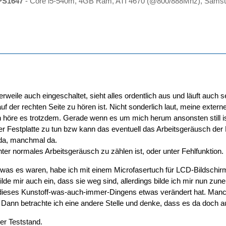
PS1647
- Core i5-540m, 4GB Ram, ATI 4670 (@800/888Mhz), Samsu
rweile auch eingeschaltet, sieht alles ordentlich aus und läuft auch se
f der rechten Seite zu hören ist. Nicht sonderlich laut, meine exter
 höre es trotzdem. Gerade wenn es um mich herum ansonsten still ist
er Festplatte zu tun bzw kann das eventuell das Arbeitsgeräusch der
da, manchmal da.
ter normales Arbeitsgeräusch zu zählen ist, oder unter Fehlfunktion.
 was es waren, habe ich mit einem Microfasertuch für LCD-Bildschirm
lde mir auch ein, dass sie weg sind, allerdings bilde ich mir nun z
ieses Kunstoff-was-auch-immer-Dingens etwas verändert hat. Manchm
 Dann betrachte ich eine andere Stelle und denke, dass es da doch au
er Teststand.