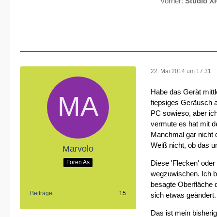
vorher:
Studio X
22. Mai 2014 um 17:31
Habe das Gerät mittle
fiepsiges Geräusch au
PC sowieso, aber ich
vermute es hat mit d
Manchmal gar nicht 
Weiß nicht, ob das un
Marvolo
Diese 'Flecken' oder
Foren As
wegzuwischen. Ich bi
besagte Oberfläche d
Beiträge
15
sich etwas geändert.
Das ist mein bisherig