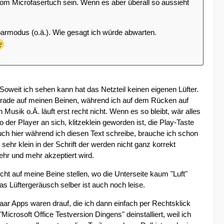
vom Microfasertuch sein. Wenn es aber überall so aussieht
parmodus (o.ä.). Wie gesagt ich würde abwarten.
 Soweit ich sehen kann hat das Netzteil keinen eigenen Lüfter.
gerade auf meinen Beinen, während ich auf dem Rücken auf
usik o.Ä. läuft erst recht nicht. Wenn es so bleibt, wär alles
 der Player an sich, klitzeklein geworden ist, die Play-Taste
uch hier während ich diesen Text schreibe, brauche ich schon
 sehr klein in der Schrift der werden nicht ganz korrekt
ehr und mehr akzeptiert wird.
icht auf meine Beine stellen, wo die Unterseite kaum "Luft"
as Lüftergeräusch selber ist auch noch leise.
 paar Apps waren drauf, die ich dann einfach per Rechtsklick
icrosoft Office Testversion Dingens" deinstalliert, weil ich