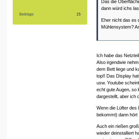
Das die Oberfläche
dann würd ichs la
Beiträge
15
Eher nicht das es 
Mühlensystem? Anr
Ich habe das Netzteil
Also irgendwie nehme
dem Bett liege und k
top!! Das Display hat
usw. Youtube scheint
echt gute Augen, so k
dargestellt, aber ich
Wenn die Lüfter des L
bekommt) dann hört m
Auch ein rießen große
wieder deinstalliert 