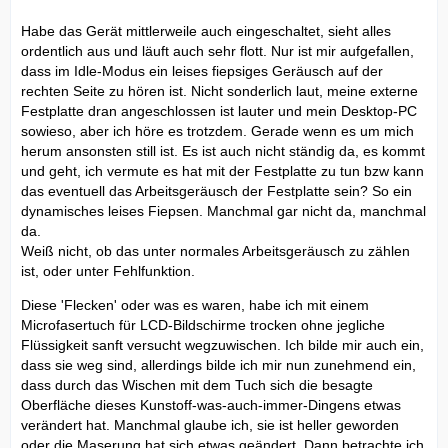
Habe das Gerät mittlerweile auch eingeschaltet, sieht alles
ordentlich aus und läuft auch sehr flott. Nur ist mir aufgefallen,
dass im Idle-Modus ein leises fiepsiges Geräusch auf der
rechten Seite zu hören ist. Nicht sonderlich laut, meine externe
Festplatte dran angeschlossen ist lauter und mein Desktop-PC
sowieso, aber ich höre es trotzdem. Gerade wenn es um mich
herum ansonsten still ist. Es ist auch nicht ständig da, es kommt
und geht, ich vermute es hat mit der Festplatte zu tun bzw kann
das eventuell das Arbeitsgeräusch der Festplatte sein? So ein
dynamisches leises Fiepsen. Manchmal gar nicht da, manchmal
da.
Weiß nicht, ob das unter normales Arbeitsgeräusch zu zählen
ist, oder unter Fehlfunktion.
Diese 'Flecken' oder was es waren, habe ich mit einem
Microfasertuch für LCD-Bildschirme trocken ohne jegliche
Flüssigkeit sanft versucht wegzuwischen. Ich bilde mir auch ein,
dass sie weg sind, allerdings bilde ich mir nun zunehmend ein,
dass durch das Wischen mit dem Tuch sich die besagte
Oberfläche dieses Kunstoff-was-auch-immer-Dingens etwas
verändert hat. Manchmal glaube ich, sie ist heller geworden
oder die Maserung hat sich etwas geändert. Dann betrachte ich