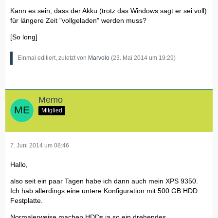
Kann es sein, dass der Akku (trotz das Windows sagt er sei voll)
für längere Zeit "vollgeladen" werden muss?
[So long]
Einmal editiert, zuletzt von
Marvolo
(
23. Mai 2014 um 19:29
)
Memo
Mitglied
7. Juni 2014 um 08:46
Hallo,
also seit ein paar Tagen habe ich dann auch mein XPS 9350.
Ich hab allerdings eine untere Konfiguration mit 500 GB HDD
Festplatte.
Normalerweise machen HDDs ja so ein drehendes