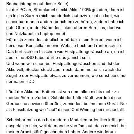
Beobachtungen auf dieser Seite)
Ist der PC an, Stromkabel steckt, Akku 100% geladen, dann ist
ein leises Surren (nicht sonderlich laut bzw. nicht so laut, wie
scheinbar manch andere berichten) zu hören, zudem habe ich
gute Ohren, in der Nähe des linken oberen Bereichs, dort wo
das Netzkabel im Laptop endet.
Für mich zumindest deutlicher hörbar ist ein Surren, wenn ich
bei dieser Konstellation eine Website hoch und runter scrolle.
Das hört sich ein bisschen wie Festplattengeräusche an, da ich
aber eine SSD habe, dürfte das ja nicht sein.
Und wenn wir schon bei Festplattengeräuschen sind: Ist der
Akku voll, Stecker steckt aber noch, dann meine ich auch die
Zugriffe der Festplatte etwas zu vernehmen, wie sonst bei einer
normalen HDD.
Läuft der Akku auf Batterie ist von dem allen nichts mehr zu
merken/hören. Zudem: Sobald der Lüfter läuft, werden diese
Geräusche sowieso übertönt, zumindest bei meinem Gerät. Nur
als Einschätzung wie "laut" dieses Coil Whining bei mir ausfällt.
Scheinbar muss das bei anderen Modellen ordentlich kräftiger
ausgefallen sein, weil da manche von "so laut, dass es mich bei
meiner Arbeit stört" geschrieben haben. Andere wiederum