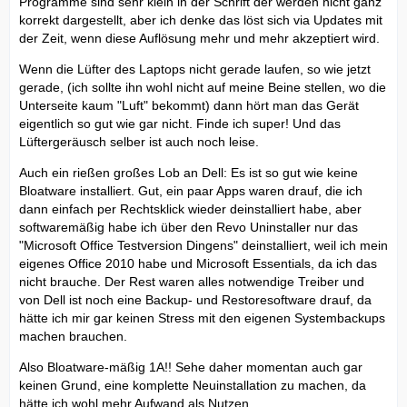
Programme sind sehr klein in der Schrift der werden nicht ganz
korrekt dargestellt, aber ich denke das löst sich via Updates mit
der Zeit, wenn diese Auflösung mehr und mehr akzeptiert wird.
Wenn die Lüfter des Laptops nicht gerade laufen, so wie jetzt
gerade, (ich sollte ihn wohl nicht auf meine Beine stellen, wo die
Unterseite kaum "Luft" bekommt) dann hört man das Gerät
eigentlich so gut wie gar nicht. Finde ich super! Und das
Lüftergeräusch selber ist auch noch leise.
Auch ein rießen großes Lob an Dell: Es ist so gut wie keine
Bloatware installiert. Gut, ein paar Apps waren drauf, die ich
dann einfach per Rechtsklick wieder deinstalliert habe, aber
softwaremäßig habe ich über den Revo Uninstaller nur das
"Microsoft Office Testversion Dingens" deinstalliert, weil ich mein
eigenes Office 2010 habe und Microsoft Essentials, da ich das
nicht brauche. Der Rest waren alles notwendige Treiber und
von Dell ist noch eine Backup- und Restoresoftware drauf, da
hätte ich mir gar keinen Stress mit den eigenen Systembackups
machen brauchen.
Also Bloatware-mäßig 1A!! Sehe daher momentan auch gar
keinen Grund, eine komplette Neuinstallation zu machen, da
hätte ich wohl mehr Aufwand als Nutzen.