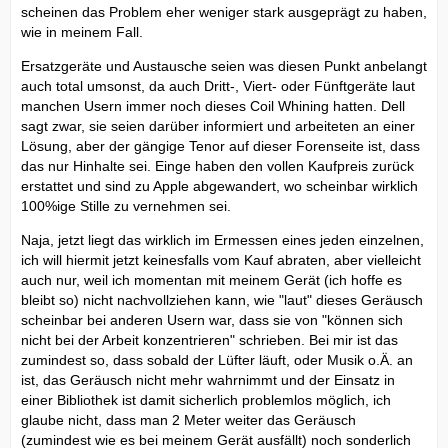
scheinen das Problem eher weniger stark ausgeprägt zu haben,
wie in meinem Fall.
Ersatzgeräte und Austausche seien was diesen Punkt anbelangt
auch total umsonst, da auch Dritt-, Viert- oder Fünftgeräte laut
manchen Usern immer noch dieses Coil Whining hatten. Dell
sagt zwar, sie seien darüber informiert und arbeiteten an einer
Lösung, aber der gängige Tenor auf dieser Forenseite ist, dass
das nur Hinhalte sei. Einge haben den vollen Kaufpreis zurück
erstattet und sind zu Apple abgewandert, wo scheinbar wirklich
100%ige Stille zu vernehmen sei.
Naja, jetzt liegt das wirklich im Ermessen eines jeden einzelnen,
ich will hiermit jetzt keinesfalls vom Kauf abraten, aber vielleicht
auch nur, weil ich momentan mit meinem Gerät (ich hoffe es
bleibt so) nicht nachvollziehen kann, wie "laut" dieses Geräusch
scheinbar bei anderen Usern war, dass sie von "können sich
nicht bei der Arbeit konzentrieren" schrieben. Bei mir ist das
zumindest so, dass sobald der Lüfter läuft, oder Musik o.Ä. an
ist, das Geräusch nicht mehr wahrnimmt und der Einsatz in
einer Bibliothek ist damit sicherlich problemlos möglich, ich
glaube nicht, dass man 2 Meter weiter das Geräusch
(zumindest wie es bei meinem Gerät ausfällt) noch sonderlich