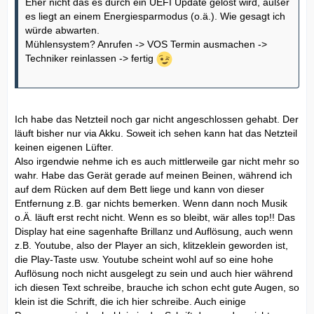
Eher nicht das es durch ein UEFI Update gelöst wird, außer
es liegt an einem Energiesparmodus (o.ä.). Wie gesagt ich
würde abwarten.
Mühlensystem? Anrufen -> VOS Termin ausmachen ->
Techniker reinlassen -> fertig
Ich habe das Netzteil noch gar nicht angeschlossen gehabt. Der
läuft bisher nur via Akku. Soweit ich sehen kann hat das Netzteil
keinen eigenen Lüfter.
Also irgendwie nehme ich es auch mittlerweile gar nicht mehr so
wahr. Habe das Gerät gerade auf meinen Beinen, während ich
auf dem Rücken auf dem Bett liege und kann von dieser
Entfernung z.B. gar nichts bemerken. Wenn dann noch Musik
o.Ä. läuft erst recht nicht. Wenn es so bleibt, wär alles top!! Das
Display hat eine sagenhafte Brillanz und Auflösung, auch wenn
z.B. Youtube, also der Player an sich, klitzeklein geworden ist,
die Play-Taste usw. Youtube scheint wohl auf so eine hohe
Auflösung noch nicht ausgelegt zu sein und auch hier während
ich diesen Text schreibe, brauche ich schon echt gute Augen, so
klein ist die Schrift, die ich hier schreibe. Auch einige