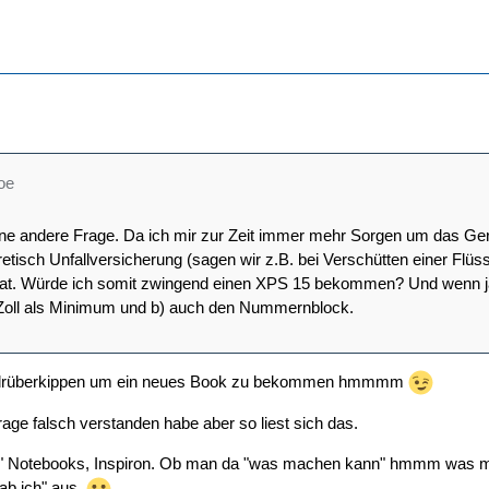
loe
ine andere Frage. Da ich mir zur Zeit immer mehr Sorgen um das Ge
etisch Unfallversicherung (sagen wir z.B. bei Verschütten einer Flüss
at. Würde ich somit zwingend einen XPS 15 bekommen? Und wenn j
 Zoll als Minimum und b) auch den Nummernblock.
s drüberkippen um ein neues Book zu bekommen hmmmm
rage falsch verstanden habe aber so liest sich das.
17" Notebooks, Inspiron. Ob man da "was machen kann" hmmm was 
ab ich" aus.