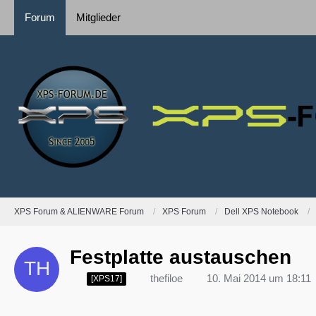
Forum
Mitglieder
XPS Forum & ALIENWARE Forum
XPS Forum
Dell XPS Notebook
Festplatte austauschen
thefiloe
10. Mai 2014 um 18:11
[XPS17]