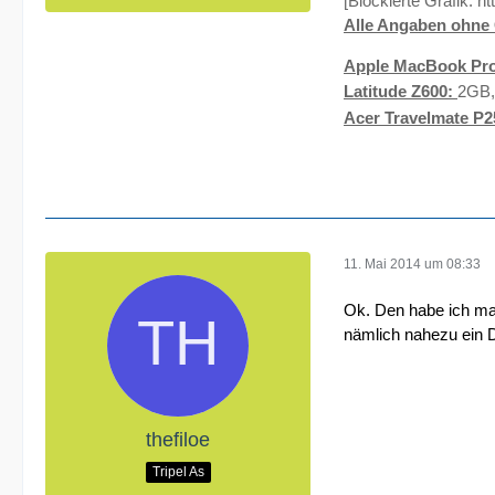
[Blockierte Grafik:
ht
Alle Angaben ohne 
Apple MacBook Pro
Latitude Z600:
2GB,
Acer Travelmate P2
11. Mai 2014 um 08:33
Ok. Den habe ich mal
nämlich nahezu ein 
thefiloe
Tripel As