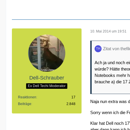
10. Mai 2014 um 19:51
Zitat von thefi
Ach ja und noch e
würde? Hätte theor
Notebooks mehr h
Dell-Schrauber
brauche a) die 17
Ex Dell Techi Moderator
Reaktionen
17
Naja nun extra wa
Beiträge
2.848
Sorry wenn ich die F
Klar hat Dell noch 
aber dann kann ich h