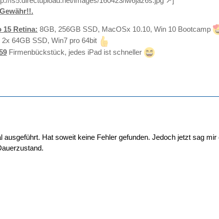
tp://fs5.directupload.net/images/160423/lw6jaz6s.jpg
]
Gewähr!!.
 15 Retina:
8GB, 256GB SSD, MacOSx 10.10, Win 10 Bootcamp
 2x 64GB SSD, Win7 pro 64bit
59
Firmenbückstück, jedes iPad ist schneller
 ausgeführt. Hat soweit keine Fehler gefunden. Jedoch jetzt sag mir 
Dauerzustand.