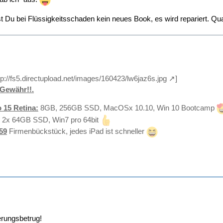
 Du bei Flüssigkeitsschaden kein neues Book, es wird repariert. Q
tp://fs5.directupload.net/images/160423/lw6jaz6s.jpg
]
Gewähr!!.
 15 Retina:
8GB, 256GB SSD, MacOSx 10.10, Win 10 Bootcamp
 2x 64GB SSD, Win7 pro 64bit
59
Firmenbückstück, jedes iPad ist schneller
erungsbetrug!