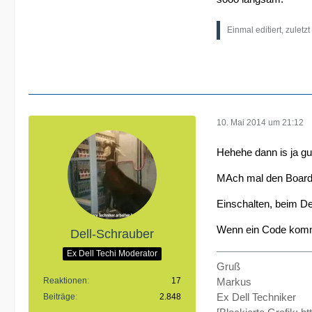
Einmal editiert, zuletz
10. Mai 2014 um 21:12
Hehehe dann is ja gu
MAch mal den Board
Einschalten, beim D
Wenn ein Code kommen
Dell-Schrauber
Ex Dell Techi Moderator
Gruß
Reaktionen
17
Markus
Ex Dell Techniker
Beiträge
2.848