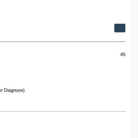
#5
er Diagnose)