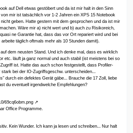
 auf Dell etwas gestöbert und da ist mir halt in den Sinn
von mir ist tatsächlich vor 1-2 Jahren ein XPS 15 Notebook
 nicht geben. Hatte gestern mit dem gesprochen und da ist mir
chen. Wäre mir a) nicht wert und b) auch zu Risikoreich,
uasi ne Garantie hat, dass das vor Ort repariert wird und bei
> arbeite täglich oftmals mehr als 10 Stunden damit).
h auf dem neusten Stand. Und ich denke mal, dass es wirklich
r etc. läuft ja ganz normal und auch stabil (ist meistens bei so
griff ist. Hatte das auch schon festgestellt, dass Profiler-
tark bei der IO-Zugriffsgeschw. unterscheiden...
s" durch ein defektes Gerät gäbe... Brauche die 17 Zoll, liebe
so hast du eventuell irgendwelche Empfehlungen?
0510/69cq6obm.png
paar Office Programme.
tiv. Kein Wunder. Ich kann ja lesen und schreiben... Nur halt