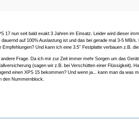
 17 nun seit bald exakt 3 Jahren im Einsatz. Leider wird dieser imme
e dauernd auf 100% Auslastung ist und das bei gerade mal 3-5 MB/s. D
e Empfehlungen? Und kann ich eine 3.5'' Festplatte verbauen z.B. di
e andere Frage. Da ich mir zur Zeit immer mehr Sorgen um das Gerä
fallversicherung (sagen wir z.B. bei Verschütten einer Flüssigkeit). 
ngend einen XPS 15 bekommen? Und wenn ja... kann man da was mach
h den Nummernblock.