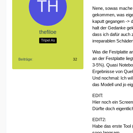
Nene, sowas mache ic
gekommen, was eigent
kaputt gegangen -> d
halt der Gedanke ge
thefiloe
dass ich dafür auch 
irreparablen Schäden 
Tripel As
Was die Festplatte a
an der Festplatte lie
Beiträge
32
3-5%). Quasi Notebook
Ergebnisse von Quell
Und nochmal: Ich will
das Modell und jo eig
EDIT:
Hier noch ein Screen
Dürfte doch eigentli
EDIT2:
Habe das erste Tool 
sooo langsam.