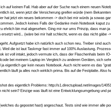
h auf keinen Fall. Hab aber auf der Suche nach einem neuen Notebook
lich ist, wenn jetzt die Versicherung greifen würde (nem Bekannten 
er hat jetzt ein neues bekommen -> doch bei mir würds ja sowas gar
kommen. Jedoch keines Falls der Gedanke mein Notebook kaput zu ma
zu ehrlich bin mal abgesehen. Ging mir nur ums Prinzip, dass man ja q
ersetzt wird... (wäre bei mir halt schlecht, wenn es das nicht gäbe -
ngeht. Aufgsetzt habe ich natürlich auch schon neu. Treiber sind auc
gt. Weil die ist laut Taskmgr fast immer auf 100% Auslastung. Prozesso
 ist voll intakt, jedoch vermute ich, dass der Flaschenhals beim IO-Zu
code bei meinem Laptop im Vergleich zu anderen Geräten, sich sehr s
 ja eigentlich gar kein neues Notebook. Auch nicht wenn es das "grati
entlich läuft ja alles noch wirklich prima. Bis auf die Festplatte. Al
shot des eigentlich Problems:
http://s1.directupload.net/images/14
ch nicht sein? Einzige was läuft ist eine Entwicklungsumgebung und 
(welches du gepostet hast) angeschaut. Tests sind wie immer alle posi