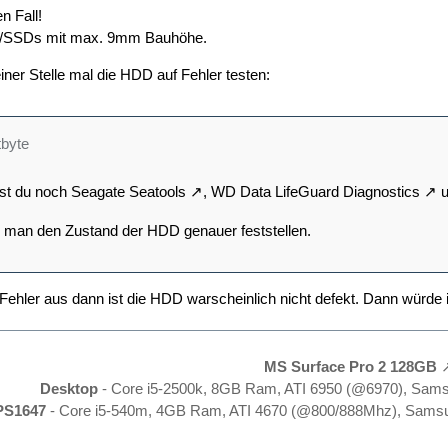
n Fall!
D/SSDs mit max. 9mm Bauhöhe.
iner Stelle mal die HDD auf Fehler testen:
tbyte
st du noch
Seagate Seatools
,
WD Data LifeGuard Diagnostics
u
n man den Zustand der HDD genauer feststellen.
 Fehler aus dann ist die HDD warscheinlich nicht defekt. Dann würde
MS Surface Pro 2 128GB
Desktop
- Core i5-2500k, 8GB Ram, ATI 6950 (@6970), Sam
PS1647
- Core i5-540m, 4GB Ram, ATI 4670 (@800/888Mhz), Samsu