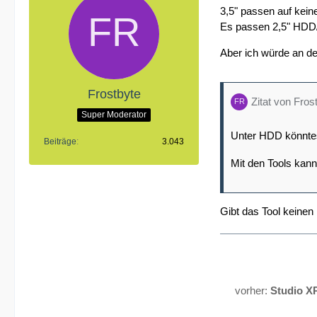
3,5" passen auf keine
Es passen 2,5" HD
Aber ich würde an de
Frostbyte
Zitat von Fros
Super Moderator
Unter HDD könnte
Beiträge
3.043
Mit den Tools kan
Gibt das Tool keinen
vorher:
Studio X